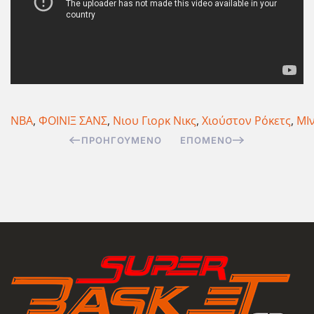
ΝΒΑ
,
ΦΟΙΝΙΞ ΣΑΝΣ
,
Νιου Γιορκ Νικς
,
Χιούστον Ρόκετς
,
ΜΙ
ΠΡΟΗΓΟΎΜΕΝΟ
ΕΠΌΜΕΝΟ