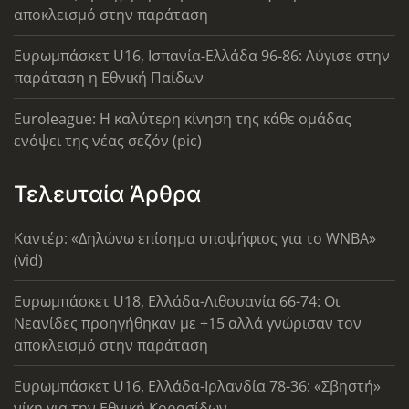
αποκλεισμό στην παράταση
Ευρωμπάσκετ U16, Ισπανία-Ελλάδα 96-86: Λύγισε στην
παράταση η Εθνική Παίδων
Euroleague: Η καλύτερη κίνηση της κάθε ομάδας
ενόψει της νέας σεζόν (pic)
Τελευταία Άρθρα
Καντέρ: «Δηλώνω επίσημα υποψήφιος για το WNBA»
(vid)
Ευρωμπάσκετ U18, Ελλάδα-Λιθουανία 66-74: Οι
Νεανίδες προηγήθηκαν με +15 αλλά γνώρισαν τον
αποκλεισμό στην παράταση
Ευρωμπάσκετ U16, Ελλάδα-Ιρλανδία 78-36: «Σβηστή»
νίκη για την Εθνική Κορασίδων