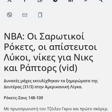
ΝΒΑ: Οι Σαρωτικοί
Ρόκετς, οι απίστευτοι
Λύκοι, νίκες για Νικς
και Ράπτορς (vid)
Δυνατές μάχες εκτυλίχθηκαν τα ξημερώματα της
Δευτέρας (31/3) στην Αμερικανική Λίγκα.
Ρόκετς-Σανς 148-109
Με πρωταγωνιστή τον Τζέιλεν Γκριν και πρώτο σκόρερ,