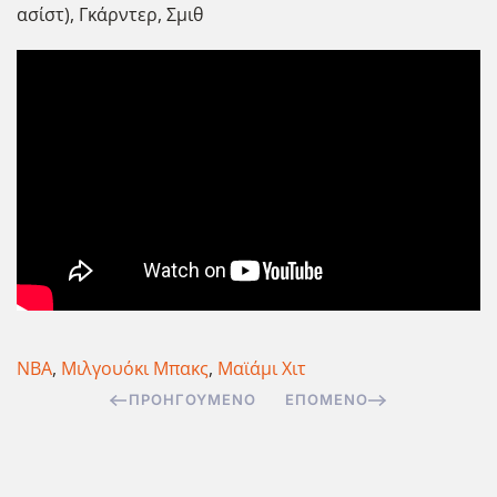
ασίστ), Γκάρντερ, Σμιθ
NBA
,
Μιλγουόκι Μπακς
,
Μαϊάμι Χιτ
ΠΡΟΗΓΟΎΜΕΝΟ
ΕΠΌΜΕΝΟ