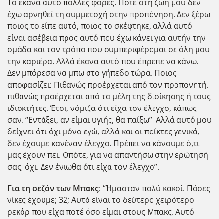
Το έκανα αυτό πολλές φορές. Ποτέ στη ζωή μου δεν
έχω αρνηθεί τη συμμετοχή στην προπόνηση. Δεν ξέρω
ποιος το είπε αυτό, ποιος το σκέφτηκε, αλλά αυτό
είναι ασέβεια προς αυτό που έχω κάνει για αυτήν την
ομάδα και τον τρόπο που συμπεριφέρομαι σε όλη μου
την καριέρα. Αλλά έκανα αυτό που έπρεπε να κάνω.
Δεν μπόρεσα να μπω στο γήπεδο τώρα. Ποιος
αποφασίζει; Πιθανώς προέρχεται από τον προπονητή,
πιθανώς προέρχεται από τα μέλη της διοίκησης ή τους
ιδιοκτήτες. Έτσι, νόμιζα ότι είχα τον έλεγχο, κάπως
σαν, “Εντάξει, αν είμαι υγιής, θα παίξω”. Αλλά αυτό μου
δείχνει ότι όχι μόνο εγώ, αλλά και οι παίκτες γενικά,
δεν έχουμε κανέναν έλεγχο. Πρέπει να κάνουμε ό,τι
μας έχουν πει. Οπότε, για να απαντήσω στην ερώτησή
σας, όχι. Δεν ένιωθα ότι είχα τον έλεγχο”.
Για τη σεζόν των Μπακς
: “Ήμασταν πολύ κακοί. Πόσες
νίκες έχουμε; 32; Αυτό είναι το δεύτερο χειρότερο
ρεκόρ που είχα ποτέ όσο είμαι στους Μπακς. Αυτό