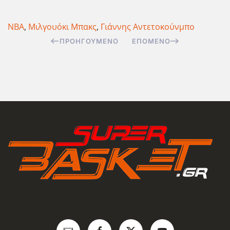
NBA
,
Μιλγουόκι Μπακς
,
Γιάννης Αντετοκούνμπο
ΠΡΟΗΓΟΎΜΕΝΟ
ΕΠΌΜΕΝΟ