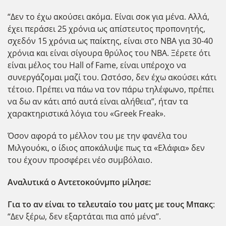
“Δεν το έχω ακούσει ακόμα. Είναι σοκ για μένα. Αλλά,
έχει περάσει 25 χρόνια ως απίστευτος προπονητής,
σχεδόν 15 χρόνια ως παίκτης, είναι στο NBA για 30-40
χρόνια και είναι σίγουρα θρύλος του NBA. Ξέρετε ότι
είναι μέλος του Hall of Fame, είναι υπέροχο να
συνεργάζομαι μαζί του. Ωστόσο, δεν έχω ακούσει κάτι
τέτοιο. Πρέπει να πάω να τον πάρω τηλέφωνο, πρέπει
να δω αν κάτι από αυτά είναι αλήθεια”, ήταν τα
χαρακτηριστικά λόγια του «Greek Freak».
Όσον αφορά το μέλλον του με την φανέλα του
Μιλγουόκι, ο ίδιος αποκάλυψε πως τα «Ελάφια» δεν
του έχουν προσφέρει νέο συμβόλαιο.
Αναλυτικά ο Αντετοκούνμπο μίλησε:
Για το αν είναι το τελευταίο του ματς με τους Μπακς
:
“Δεν ξέρω, δεν εξαρτάται πια από μένα”.