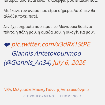
πατέρας μου είναι εδώ. Τα αδέρφια μου έπαιξαν εδώ.
Με έκανε τον άνδρα που είμαι σήμερα. Αυτό δεν θα
αλλάξει ποτέ, ποτέ.
Δεν έχει σημασία που είμαι, το Μιλγουόκι θα είναι
πάντα η πόλη μου, η ομάδα μου, η οικογένειά μου“.
❤️
pic.twitter.com/x3dRX1StPE
— Giannis Antetokounmpo
(@Giannis_An34)
July 6, 2026
NBA
,
Μιλγουόκι Μπακς
,
Γιάννης Αντετοκούνμπο
ΠΡΟΗΓΟΎΜΕΝΟ
ΕΠΌΜΕΝΟ