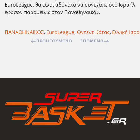
EuroLeague, θα είναι αδύνατο να συνεχίσω στο Ισραήλ
εφόσον παραμείνω στον Παναθηναϊκό».
ΠΑΝΑΘΗΝΑΪΚΟΣ
,
EuroLeague
,
Όντεντ Κάτας
,
Εθνική Ισρ
ΠΡΟΗΓΟΎΜΕΝΟ
ΕΠΌΜΕΝΟ