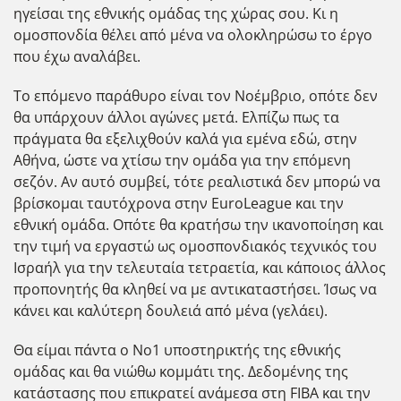
ηγείσαι της εθνικής ομάδας της χώρας σου. Κι η
ομοσπονδία θέλει από μένα να ολοκληρώσω το έργο
που έχω αναλάβει.
Το επόμενο παράθυρο είναι τον Νοέμβριο, οπότε δεν
θα υπάρχουν άλλοι αγώνες μετά. Ελπίζω πως τα
πράγματα θα εξελιχθούν καλά για εμένα εδώ, στην
Αθήνα, ώστε να χτίσω την ομάδα για την επόμενη
σεζόν. Αν αυτό συμβεί, τότε ρεαλιστικά δεν μπορώ να
βρίσκομαι ταυτόχρονα στην EuroLeague και την
εθνική ομάδα. Οπότε θα κρατήσω την ικανοποίηση και
την τιμή να εργαστώ ως ομοσπονδιακός τεχνικός του
Ισραήλ για την τελευταία τετραετία, και κάποιος άλλος
προπονητής θα κληθεί να με αντικαταστήσει. Ίσως να
κάνει και καλύτερη δουλειά από μένα (γελάει).
Θα είμαι πάντα ο Νο1 υποστηρικτής της εθνικής
ομάδας και θα νιώθω κομμάτι της. Δεδομένης της
κατάστασης που επικρατεί ανάμεσα στη FIBA και την