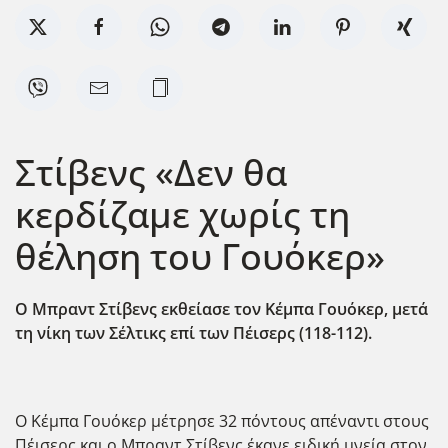
Στίβενς «Δεν θα
κερδίζαμε χωρίς τη
θέληση του Γουόκερ»
Ο Μπραντ Στίβενς εκθείασε τον Κέμπα Γουόκερ, μετά
τη νίκη των Σέλτικς επί των Πέισερς (118-112).
Ο Κέμπα Γουόκερ μέτρησε 32 πόντους απέναντι στους
Πέισερς και ο Μπραντ Στίβενς έκανε ειδική μνεία στον