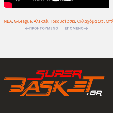
NBA
,
G-League
,
Αλεκσέι Ποκουσέφσκι
,
Οκλαχόμα Σίτι Μπ
ΠΡΟΗΓΟΎΜΕΝΟ
ΕΠΌΜΕΝΟ