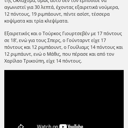
της Οκλαχόμα, όμως αυτό δεν τον εμπόδισε να
αγωνιστεί για 30 λεπτά, έχοντας εξαιρετικά νούμερα,
12 πόντους, 19 ριμπάουντ, πέντε ασίστ, τέσσερα
κοψίματα και τρία κλεψίματα.
Εξαιρετικός και ο Τούρκος Γιουρτσεβέν με 17 πόντους
σε 18’, ενώ για τους Σπερς, ο Γούνταρντ είχε 17
πόντους και 12 ριμπάουντ, ο Γουίλιαμς 14 πόντους και
12 ριμπάυντ, ενώ ο Μάθις, που πέρασε και από τον
Χαρίλαο Τρικούπη, είχε 14 πόντους.