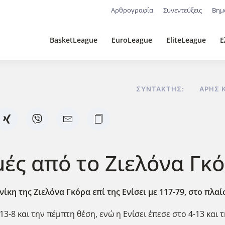
Αρθρογραφία
Συνεντεύξεις
Βημ
BasketLeague
EuroLeague
EliteLeague
Ε
ΣΥΝΤΆΚΤΗΣ:
ΆΡΗΣ 
ές από το Ζιελόνα Γκόρ
νίκη της Ζιελόνα Γκόρα επί της Ενίσει με 117-79, στο πλα
3-8 και την πέμπτη θέση, ενώ η Ενίσει έπεσε στο 4-13 και 