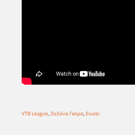
VTB League
,
Ζιελόνα Γκόρα
,
Ενισέι