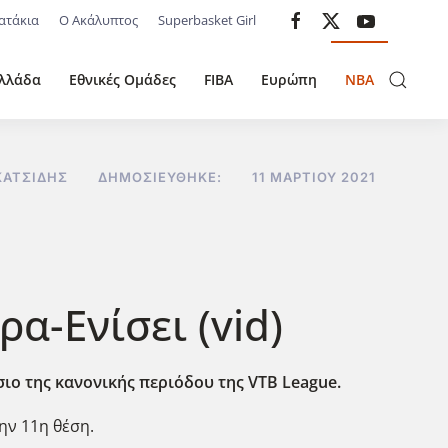
ατάκια
Ο Ακάλυπτος
Superbasket Girl
λλάδα
Εθνικές Ομάδες
FIBA
Ευρώπη
NBA
ΚΑΤΣΊΔΗΣ
ΔΗΜΟΣΙΕΎΘΗΚΕ:
11 ΜΑΡΤΊΟΥ 2021
α-Ενίσει (vid)
ίσιο της κανονικής περιόδου της VTB League.
την 11η θέση.