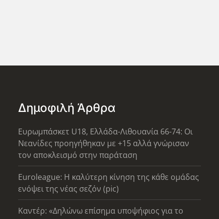
Δημοφιλή Άρθρα
Ευρωμπάσκετ U18, Ελλάδα-Λιθουανία 66-74: Οι
Νεανίδες προηγήθηκαν με +15 αλλά γνώρισαν
τον αποκλεισμό στην παράταση
Euroleague: Η καλύτερη κίνηση της κάθε ομάδας
ενόψει της νέας σεζόν (pic)
Καντέρ: «Δηλώνω επίσημα υποψήφιος για το