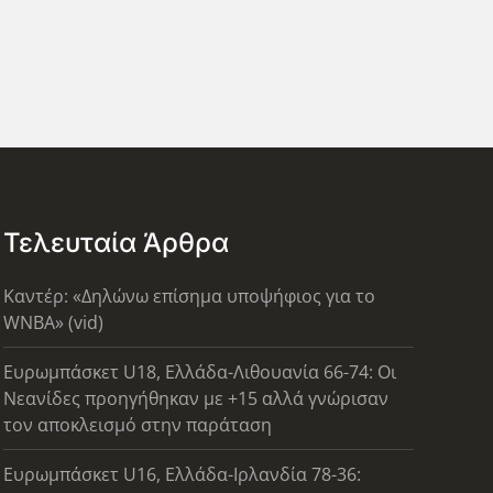
Τελευταία Άρθρα
Καντέρ: «Δηλώνω επίσημα υποψήφιος για το
WNBA» (vid)
Ευρωμπάσκετ U18, Ελλάδα-Λιθουανία 66-74: Οι
Νεανίδες προηγήθηκαν με +15 αλλά γνώρισαν
τον αποκλεισμό στην παράταση
Ευρωμπάσκετ U16, Ελλάδα-Ιρλανδία 78-36: