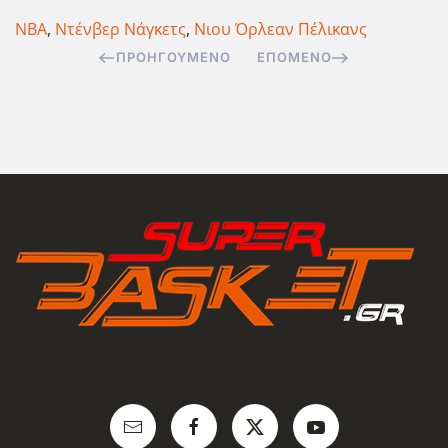
NBA
,
Ντένβερ Νάγκετς
,
Νιου Όρλεαν Πέλικανς
ΠΡΟΗΓΟΎΜΕΝΟ
ΕΠΌΜΕΝΟ