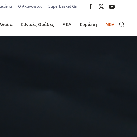
ατάκια
Ο Ακάλυπτος
Superbasket Girl
λλάδα
Εθνικές Ομάδες
FIBA
Ευρώπη
NBA