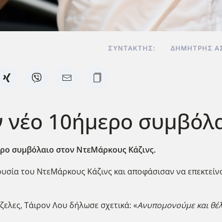
ΣΥΝΤΆΚΤΗΣ:
ΔΗΜΉΤΡΗΣ Α
 νέο 10ήμερο συμβόλα
ρο συμβόλαιο στον ΝτεΜάρκους Κάζινς.
ουσία του ΝτεΜάρκους Κάζινς και αποφάσισαν να επεκτείν
ελες, Τάιρον Λου δήλωσε σχετικά: «
Ανυπομονούμε και θέλ