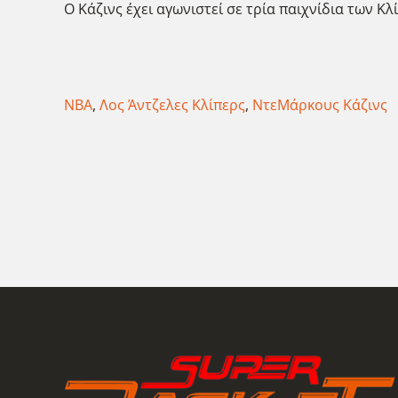
Ο Κάζινς έχει αγωνιστεί σε τρία παιχνίδια των Κλ
NBA
,
Λος Άντζελες Κλίπερς
,
ΝτεΜάρκους Κάζινς