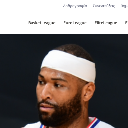
Αρθρογραφία
Συνεντεύξεις
Βημ
BasketLeague
EuroLeague
EliteLeague
Ε