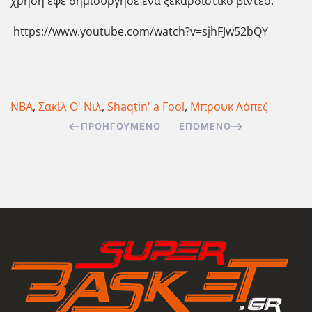
χρήση εφέ δημιούργησε ένα ξεκαρδιστικό βίντεο.
https://www.youtube.com/watch?v=sjhFJw52bQY
NBA
,
Σακίλ Ο' Νιλ
,
Shaqtin' a Fool
,
Μπρουκ Λόπεζ
ΠΡΟΗΓΟΎΜΕΝΟ
ΕΠΌΜΕΝΟ