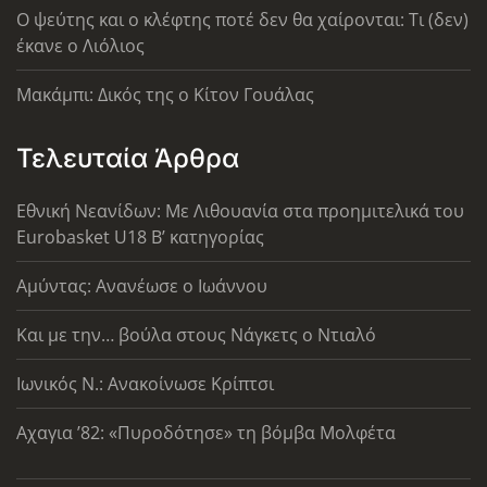
Ο ψεύτης και ο κλέφτης ποτέ δεν θα χαίρονται: Τι (δεν)
έκανε ο Λιόλιος
Μακάμπι: Δικός της ο Κίτον Γουάλας
Τελευταία Άρθρα
Εθνική Νεανίδων: Με Λιθουανία στα προημιτελικά του
Eurobasket U18 Β’ κατηγορίας
Αμύντας: Ανανέωσε ο Ιωάννου
Και με την… βούλα στους Νάγκετς ο Ντιαλό
Ιωνικός Ν.: Ανακοίνωσε Κρίπτσι
Αχαγια ’82: «Πυροδότησε» τη βόμβα Μολφέτα