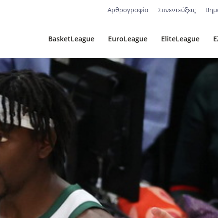
Αρθρογραφία
Συνεντεύξεις
Βημ
BasketLeague
EuroLeague
EliteLeague
Ε