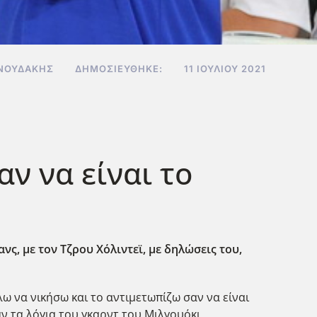
ΝΝΟΥΔΆΚΗΣ
ΔΗΜΟΣΙΕΎΘΗΚΕ:
11 ΙΟΥΛΊΟΥ 2021
αν να είναι το
νς, με τον Τζρου Χόλιντεϊ, με δηλώσεις του,
έλω να νικήσω και το αντιμετωπίζω σαν να είναι
αν τα λόγια του γκαρντ του Μιλγουόκι.