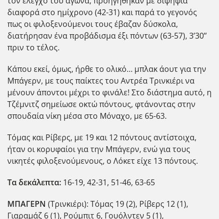
τον έλεγχο του αγώνα, προηγήθηκαν με διψήφια
διαφορά στο ημίχρονο (42-31) και παρά το γεγονός
πως οι φιλοξενούμενοι τους έβαζαν δύσκολα,
διατήρησαν ένα προβάδισμα έξι πόντων (63-57), 3’30’’
πριν το τέλος.
Κάπου εκεί, όμως, ήρθε το ολικό… μπλακ άουτ για την
Μπάγερν, με τους παίκτες του Αντρέα Τρινκιέρι να
μένουν άποντοι μέχρι το φινάλε! Στο διάστημα αυτό, η
Τζέμνιτζ σημείωσε οκτώ πόντους, φτάνοντας στην
σπουδαία νίκη μέσα στο Μόναχο, με 65-63.
Τόμας και Ρίβερς, με 19 και 12 πόντους αντίστοιχα,
ήταν οι κορυφαίοι για την Μπάγερν, ενώ για τους
νικητές φιλοξενούμενους, ο Λόκετ είχε 13 πόντους.
Τα δεκάλεπτα:
16-19, 42-31, 51-46, 63-65
ΜΠΑΓΕΡΝ
(Τρινκιέρι): Τόμας 19 (2), Ρίβερς 12 (1),
Γιαραμάζ 6 (1), Ρούμπιτ 6, Γουόλντεν 5 (1),