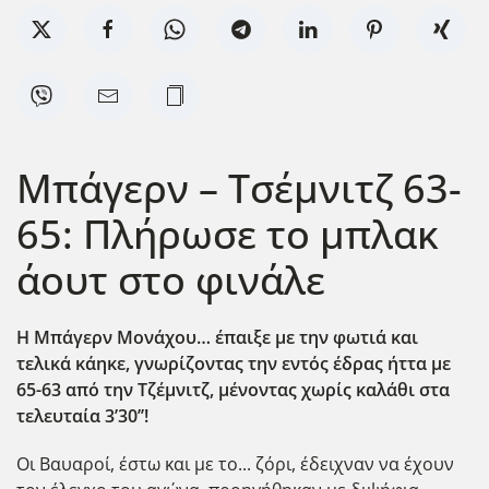
Μπάγερν – Τσέμνιτζ 63-
65: Πλήρωσε το μπλακ
άουτ στο φινάλε
Η Μπάγερν Μονάχου… έπαιξε με την φωτιά και
τελικά κάηκε, γνωρίζοντας την εντός έδρας ήττα με
65-63 από την Τζέμνιτζ, μένοντας χωρίς καλάθι στα
τελευταία 3’30’’!
Οι Βαυαροί, έστω και με το... ζόρι, έδειχναν να έχουν