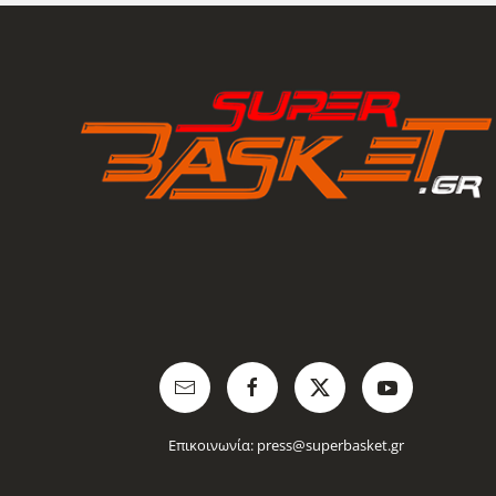
Επικοινωνία:
press@superbasket.gr