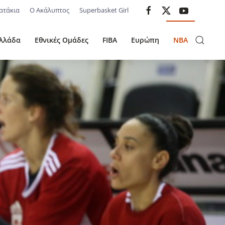
ατάκια
Ο Ακάλυπτος
Superbasket Girl
λλάδα
Εθνικές Ομάδες
FIBA
Ευρώπη
NBA