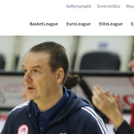
Αρθρογραφία
Συνεντεύξεις
Βημ
BasketLeague
EuroLeague
EliteLeague
Ε