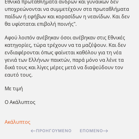
Εθνικά πρωταθλήματα ανδρών και γυναικών δεν
υποχρεώνονται να συμμετέχουν στα πρωταθλήματα
παίδων ή εφήβων και κορασίδων η νεανίδων. Και δεν
θα υφίσταται επιβολή ποινής".
Αφού λοιπόν ανέβηκαν όσοι ανέβηκαν στις Εθνικές
κατηγορίες, τώρα τρέχουν να τα μαζέψουν. Και δεν
ενδιαφέρονται όπως φαίνεται καθόλου για τη νέα
γενιά των Ελλήνων παικτών, παρά μόνο να λένε τα
δικά τους και λίγες μέρες μετά να διαψεύδουν τον
εαυτό τους.
Με τιμή
Ο Ακάλυπτος
Ακάλυπτος
ΠΡΟΗΓΟΎΜΕΝΟ
ΕΠΌΜΕΝΟ