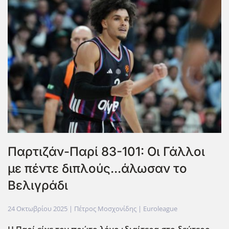
Παρτιζάν-Παρί 83-101: Οι Γάλλοι
με πέντε διπλούς...άλωσαν το
Βελιγράδι
24 Οκτωβρίου 2025
| Πέτρος Μοσχονίδης |
Euroleague