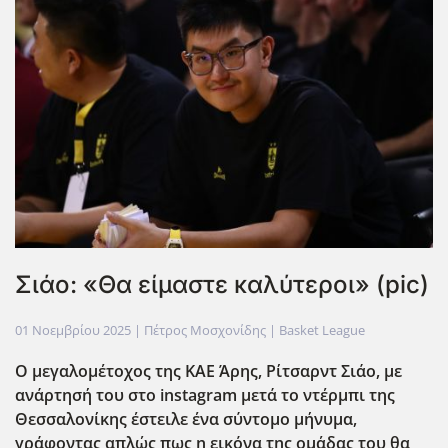
Σιάο: «Θα είμαστε καλύτεροι» (pic)
01 Νοεμβρίου 2025
| Πέτρος Μοσχονίδης |
Basket League
Ο μεγαλομέτοχος της ΚΑΕ Άρης, Ρίτσαρντ Σιάο, με
ανάρτησή του στο instagram μετά το ντέρμπι της
Θεσσαλονίκης έστειλε ένα σύντομο μήνυμα,
γράφοντας απλώς πως η εικόνα της ομ΄αδας του θα