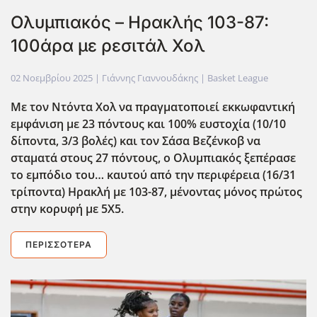
Ολυμπιακός – Ηρακλής 103-87:
100άρα με ρεσιτάλ Χολ
02 Νοεμβρίου 2025
| Γιάννης Γιαννουδάκης |
Basket League
Με τον Ντόντα Χολ να πραγματοποιεί εκκωφαντική
εμφάνιση με 23 πόντους και 100% ευστοχία (10/10
δίποντα, 3/3 βολές) και τον Σάσα Βεζένκοβ να
σταματά στους 27 πόντους, ο Ολυμπιακός ξεπέρασε
το εμπόδιο του… καυτού από την περιφέρεια (16/31
τρίποντα) Ηρακλή με 103-87, μένοντας μόνος πρώτος
στην κορυφή με 5Χ5.
ΠΕΡΙΣΣΌΤΕΡΑ