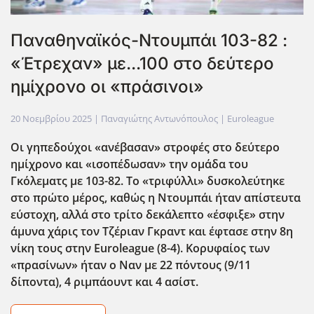
Παναθηναϊκός-Ντουμπάι 103-82 :
«Έτρεχαν» με...100 στο δεύτερο
ημίχρονο οι «πράσινοι»
20 Νοεμβρίου 2025
| Παναγιώτης Αντωνόπουλος |
Euroleague
Οι γηπεδούχοι «ανέβασαν» στροφές στο δεύτερο
ημίχρονο και «ισοπέδωσαν» την ομάδα του
Γκόλεματς με 103-82. Το «τριφύλλι» δυσκολεύτηκε
στο πρώτο μέρος, καθώς η Ντουμπάι ήταν απίστευτα
εύστοχη, αλλά στο τρίτο δεκάλεπτο «έσφιξε» στην
άμυνα χάρις τον Τζέριαν Γκραντ και έφτασε στην 8η
νίκη τους στην Euroleague (8-4). Κορυφαίος των
«πρασίνων» ήταν ο Ναν με 22 πόντους (9/11
δίποντα), 4 ριμπάουντ και 4 ασίστ.