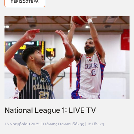
ΠΕΡΙΣΣΌΤΕΡΑ
National League 1: LIVE TV
15 Νοεμβρίου 2025
| Γιάννης Γιαννουδάκης |
Β' Εθνική