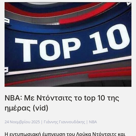
NBA: Με Ντόντσιτς το top 10 της
ημέρας (vid)
24 Νοεμβρίου 2025
| Γιάννης Γιαννουδάκης |
NBA
Η εντυπωσιακή έμπνευση του Λούκα Ντόντσιτς και