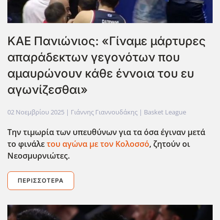
ΚΑΕ Πανιώνιος: «Γίναμε μάρτυρες
απαράδεκτων γεγονότων που
αμαυρώνουν κάθε έννοια του ευ
αγωνίζεσθαι»
02 Νοεμβρίου 2025
| Γιάννης Γιαννουδάκης |
Basket League
Την τιμωρία των υπευθύνων για τα όσα έγιναν μετά
το φινάλε
του αγώνα με τον Κολοσσό
, ζητούν οι
Νεοσμυρνιώτες.
ΠΕΡΙΣΣΌΤΕΡΑ