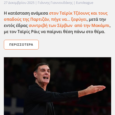
27 Δεκεμβρίου 2025
| Γιάννης Γιαννουδάκης |
Euroleague
Η κατάσταση ανάμεσα
στον Ταϊρίκ Τζόουνς και τους
οπαδούς της Παρτιζάν, πήγε να… ξεφύγει
, μετά την
εντός έδρας
συντριβή των Σέρβων από την Μακάμπι
,
με τον Ταϊρίς Ράις να παίρνει θέση πάνω στο θέμα.
ΠΕΡΙΣΣΌΤΕΡΑ