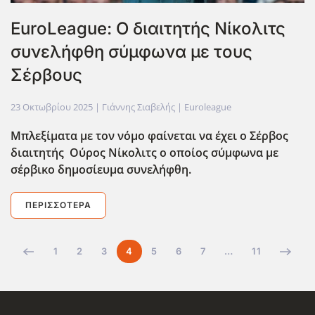
ΕuroLeague: Ο διαιτητής Νίκολιτς
συνελήφθη σύμφωνα με τους
Σέρβους
23 Οκτωβρίου 2025
| Γιάννης Σιαβελής |
Euroleague
Μπλεξίματα με τον νόμο φαίνεται να έχει ο Σέρβος
διαιτητής Ούρος Νίκολιτς ο οποίος σύμφωνα με
σέρβικο δημοσίευμα συνελήφθη.
ΠΕΡΙΣΣΌΤΕΡΑ
1
2
3
4
5
6
7
…
11