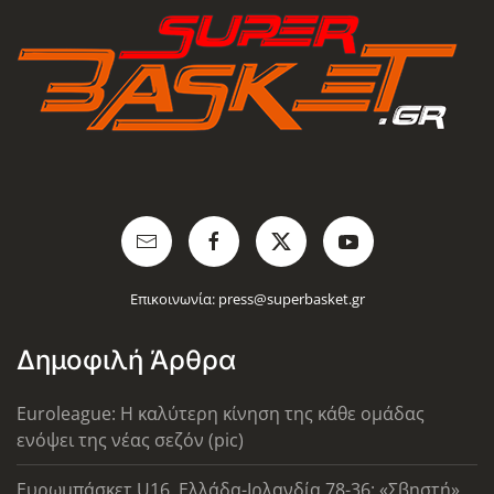
Επικοινωνία:
press@superbasket.gr
Δημοφιλή Άρθρα
Euroleague: Η καλύτερη κίνηση της κάθε ομάδας
ενόψει της νέας σεζόν (pic)
Ευρωμπάσκετ U16, Ελλάδα-Ιρλανδία 78-36: «Σβηστή»