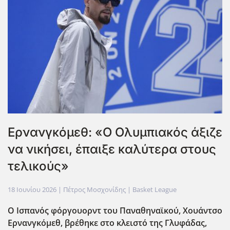
Ερνανγκόμεθ: «Ο Ολυμπιακός άξιζε
να νικήσει, έπαιξε καλύτερα στους
τελικούς»
18 Ιουνίου 2026
| Πέτρος Μοσχονίδης |
Basket League
Ο Ισπαν΄ος φόργουορντ του Παναθηναϊκού, Χουάντσο
Ερνανγκόμεθ, βρέθηκε στο κλειστό της Γλυφάδας,