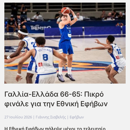
Γαλλία-Ελλάδα 66-65: Πικρό
φινάλε για την Εθνική Εφήβων
27 Ιουλίου 2026
| Γιάννης Σιαβελής |
Εφήβων
Η Εθνική Εφήβων πάλεψε μέχρι το τελευταίο