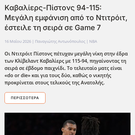
Καβαλίερς-Πίστονς 94-115:
Μεγάλη εμφάνιση από το Ντιτρόιτ,
έστειλε τη σειρά σε Game 7
16 Μαΐου 2026
| Παναγιώτης Αντωνόπουλος |
NBA
Οι Ντιτρόιτ Πίστονς πέτυχαν μεγάλη νίκη στην έδρα
των Κλίβελαντ Καβαλίερς με 115-94, πηγαίνοντας τη
σειρά σε έβδομο παιχνίδι. Το τελευταίο ματς είναι
«do or die» και για τους δύο, καθώς ο νικητής
προκρίνεται στους τελικούς της Ανατολής.
ΠΕΡΙΣΣΌΤΕΡΑ