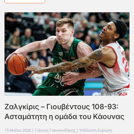
Ζαλγκίρις – Γιουβέντους 108-93:
Ασταμάτητη η ομάδα του Κάουνας
15 Μαΐου 2026
| Γιάννης Γιαννουδάκης |
Υπόλοιπη Ευρώπη