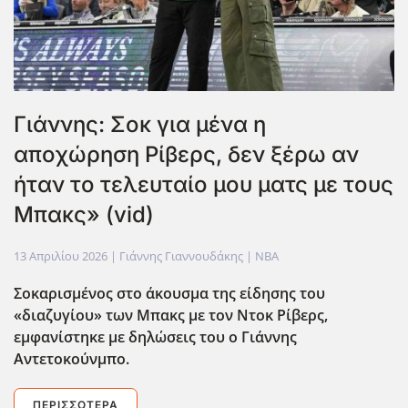
Γιάννης: Σοκ για μένα η
αποχώρηση Ρίβερς, δεν ξέρω αν
ήταν το τελευταίο μου ματς με τους
Μπακς» (vid)
13 Απριλίου 2026
| Γιάννης Γιαννουδάκης |
NBA
Σοκαρισμένος στο άκουσμα της είδησης του
«διαζυγίου» των Μπακς με τον Ντοκ Ρίβερς,
εμφανίστηκε με δηλώσεις του ο Γιάννης
Αντετοκούνμπο.
ΠΕΡΙΣΣΌΤΕΡΑ