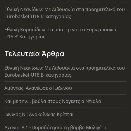
Εθνική Νεανίδων: Με Λιθουανία στα προημιτελικά του
Eurobasket U18 Β’ κατηγορίας
Εθνική Κορασίδων: Το ρόστερ για το Ευρωμπάσκετ
U16 B’ Κατηγορίας
Τελευταία Άρθρα
Εθνική Νεανίδων: Με Λιθουανία στα προημιτελικά του
Eurobasket U18 Β’ κατηγορίας
Αμύντας: Ανανέωσε ο Ιωάννου
Και με την… βούλα στους Νάγκετς ο Ντιαλό
Ιωνικός Ν.: Ανακοίνωσε Κρίπτσι
Αχαγια ’82: «Πυροδότησε» τη βόμβα Μολφέτα