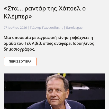
«Στα… ραντάρ της Χάποελ ο
Κλέμπερ»
27 Ιουλίου 2026
| Γιάννης Γιαννουδάκης |
Euroleague
Μία σπουδαία μεταγραφική κίνηση «ψάχνει» η
ομάδα του Τελ Αβίβ, όπως αναφέρει Ισραηλινός
δημοσιογράφος.
ΠΕΡΙΣΣΌΤΕΡΑ