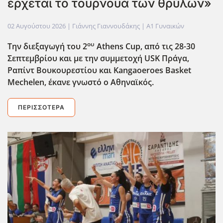
έρχεται το τουρνουά των θρύλων»
02 Αυγούστου 2026
| Γιάννης Γιαννουδάκης |
Α1 Γυναικών
ου
Την διεξαγωγή του 2
Athens
Cup
, από τις 28-30
Σεπτεμβρίου και με την συμμετοχή USK
Πράγα,
Ραπίντ Βουκουρεστίου και Kangaoeroes
Basket
Mechelen
, έκανε γνωστό ο Αθηναϊκός.
ΠΕΡΙΣΣΌΤΕΡΑ