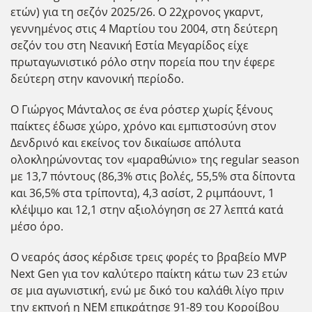
ετών) για τη σεζόν 2025/26. Ο 22χρονος γκαρντ,
γεννημένος στις 4 Μαρτίου του 2004, στη δεύτερη
σεζόν του στη Νεανική Εστία Μεγαρίδος είχε
πρωταγωνιστικό ρόλο στην πορεία που την έφερε
δεύτερη στην κανονική περίοδο.
Ο Γιώργος Μάνταλος σε ένα ρόστερ χωρίς ξένους
παίκτες έδωσε χώρο, χρόνο και εμπιστοσύνη στον
Δενδρινό και εκείνος τον δικαίωσε απόλυτα
ολοκληρώνοντας τον «μαραθώνιο» της regular season
με 13,7 πόντους (86,3% στις βολές, 55,5% στα δίποντα
και 36,5% στα τρίποντα), 4,3 ασίστ, 2 ριμπάουντ, 1
κλέψιμο και 12,1 στην αξιολόγηση σε 27 λεπτά κατά
μέσο όρο.
Ο νεαρός άσος κέρδισε τρεις φορές το βραβείο MVP
Next Gen για τον καλύτερο παίκτη κάτω των 23 ετών
σε μια αγωνιστική, ενώ με δικό του καλάθι λίγο πριν
την εκπνοή η ΝΕΜ επικράτησε 91-89 του Κοροίβου