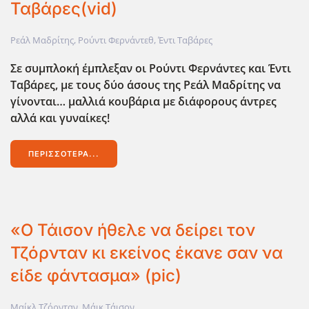
Ταβάρες(vid)
Ρεάλ Μαδρίτης
,
Ρούντι Φερνάντεθ
,
Έντι Ταβάρες
Σε συμπλοκή έμπλεξαν οι Ρούντι Φερνάντες και Έντι
Ταβάρες, με τους δύο άσους της Ρεάλ Μαδρίτης να
γίνονται… μαλλιά κουβάρια με διάφορους άντρες
αλλά και γυναίκες!
ΠΕΡΙΣΣΌΤΕΡΑ...
«Ο Τάισον ήθελε να δείρει τον
Τζόρνταν κι εκείνος έκανε σαν να
είδε φάντασμα» (pic)
Μαίκλ Τζόρνταν
,
Μάικ Τάισον