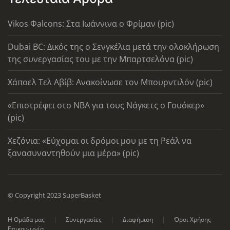
Vikos Φalcons: Στα Ιωάννινα ο Φρίμαν (pic)
Dubai BC: Δικός της ο Σενγκέλια μετά την ολοκλήρωση
της συνεργασίας του με την Μπαρτσελόνα (pic)
Χάποελ Τελ Αβίβ: Ανακοίνωσε τον Μπουρντιλόν (pic)
«Επιστρέφει στο ΝΒΑ για τους Νάγκετς ο Γουόκερ»
(pic)
Χεζόνια: «Εύχομαι οι δρόμοι μου με τη Ρεάλ να
ξανασυναντηθούν μια μέρα» (pic)
© Copyright 2023 SuperBasket
Η Ομάδα μας
Συνεργασίες
Διαφήμιση
Όροι Χρήσης
Επικοινωνία