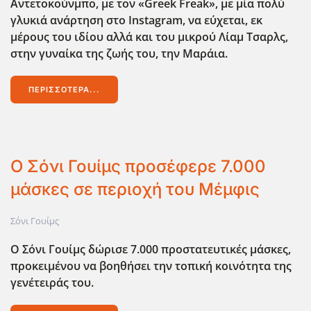
Αντετοκούνμπο, με τον «Greek Freak
», με μία πολύ
γλυκιά ανάρτηση στο Instagram,
να εύχεται, εκ
μέρους του ιδίου αλλά και του μικρού Λίαμ Τσαρλς,
στην γυναίκα της ζωής του, την Μαράια.
ΠΕΡΙΣΣΌΤΕΡΑ...
Ο Σόνι Γουίμς προσέφερε 7.000
μάσκες σε περιοχή του Μέμφις
Σόνι Γουίμς
Ο Σόνι Γουίμς δώρισε 7.000 προστατευτικές μάσκες,
προκειμένου να βοηθήσει την τοπική κοινότητα της
γενέτειράς του.