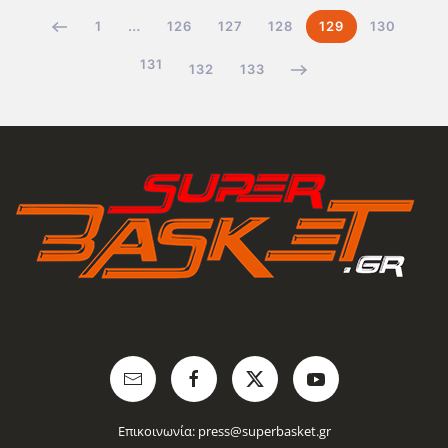
1
…
126
127
128
129
130
131
132
133
Επικοινωνία:
press@superbasket.gr