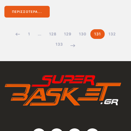
ΠΕΡΙΣΣΌΤΕΡΑ...
1
…
128
129
130
131
132
133