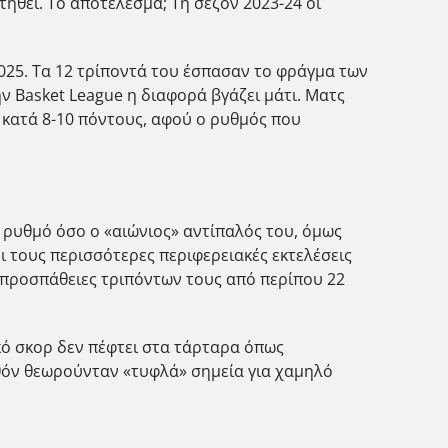
τηθεί. Το αποτέλεσμα; Τη σεζόν 2023-24 οι
025. Τα 12 τρίποντά του έσπασαν το φράγμα των
ην Basket League η διαφορά βγάζει μάτι. Ματς
ι κατά 8-10 πόντους, αφού ο ρυθμός που
 ρυθμό όσο ο «αιώνιος» αντίπαλός του, όμως
 τους περισσότερες περιφερειακές εκτελέσεις
ς προσπάθειες τριπόντων τους από περίπου 22
ικό σκορ δεν πέφτει στα τάρταρα όπως
λθόν θεωρούνταν «τυφλά» σημεία για χαμηλό