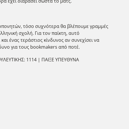
ορά έχει διαβάσει σωστά το ματς.
ροπονητών, τόσο συχνότερα θα βλέπουμε γραμμές
ληνική σχολή. Για τον παίκτη, αυτό
 και ένας τεράστιος κίνδυνος αν συνεχίσει να
νδυνο για τους bookmakers από ποτέ.
ΥΛΕΥΤΙΚΗΣ: 1114 | ΠΑΙΞΕ ΥΠΕΥΘΥΝΑ