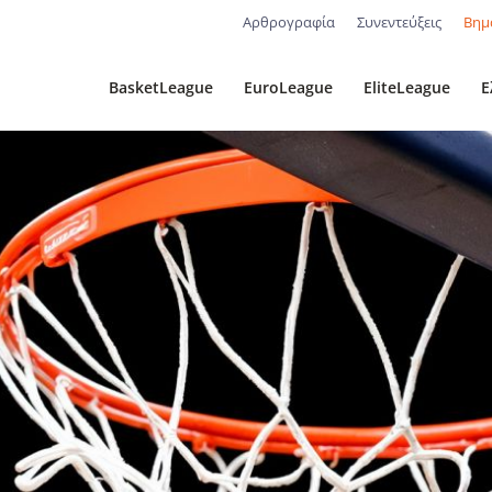
Αρθρογραφία
Συνεντεύξεις
Βημ
BasketLeague
EuroLeague
EliteLeague
Ε