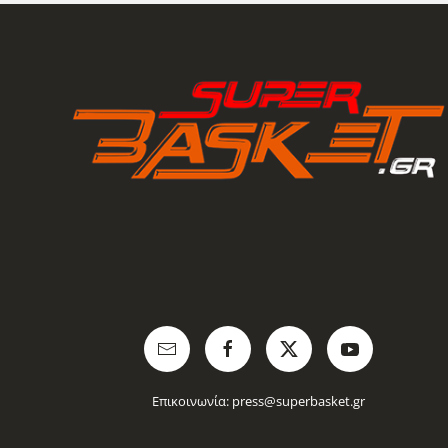
Επικοινωνία:
press@superbasket.gr