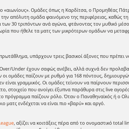
ύο «αιωνίους». Ομάδες όπως η Καρδίτσα, ο Προμηθέας Πάτρ
 την απόλυτη ομάδα φαινόμενο της περιφέρειας, καθώς τη
 των 30 τριπόντων ανά αγώνα, φτάνοντας τον μυθικό μέσο
εωρία που ήθελε τα ματς των μικρότερων ομάδων να μεταφρ
 πρωτάθλημα, υπάρχουν τρεις βασικοί άξονες που πρέπει να
 Over/Under έχουν σαφώς ανέβει, αλλά συχνά δεν προλαβα
αν οι ομάδες παίζουν με ρυθμό για 168 πόντους, δημιουργώ
εν είναι γραμμικός. Οι ομάδες τείνουν να παίρνουν περισ
ο, στοιχείο που ανοίγει έξυπνα παράθυρα στις live αγορές
αι το πρόγραμμα παίζουν ρόλο. Όταν ο Παναθηναϊκός ή ο Ο
ιο ματς ενδέχεται να είναι πιο «βαρύ» και αργό.
League
, αξίζει να κοιτάξεις πέρα από το ονομαστικό total 