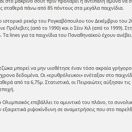
και στο μακρινό σουτ πριν προλάβει η αντίπαλη άμυνα να σ
ς σταθερά πάνω από 85 πόντους στα μεγάλα παιχνίδια.
το ιστορικό ρεκόρ του Ρογκαβόπουλου τον Δεκέμβριο του 2
 Πρέλεβιτς (από το 1990) και ο Σέιν Χιλ (από το 1999). Στ
. Τα lines για τα παιχνίδια του Παναθηναϊκού έχουν ανέβε
ζώκα μπορεί να μην υιοθέτησε έναν τόσο ακραία γρήγορο
χρονα δεδομένα. Οι «ερυθρόλευκοι» ενέταξαν στο παιχνίδι
αθερά από τα 6,75μ. Στατιστικά, οι Πειραιώτες αύξησαν τι
εποχή.
 ο Ολυμπιακός επιβάλλει το αμυντικό του πλάνο, το συνολ
έον εξαιρετικά ριψοκίνδυνη σε αναμετρήσεις που στο παρε