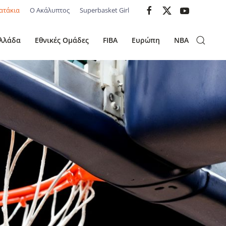
ατάκια
Ο Ακάλυπτος
Superbasket Girl
λλάδα
Εθνικές Ομάδες
FIBA
Ευρώπη
NBA