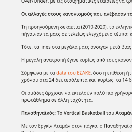
Over/Under, με τις στοιχηματικές εταιρείες να 
Οι αλλαγές στους κανονισμούς που ανέβασαν τ
Τη προηγούμενη δεκαετία (2010-2020), το ελλην
πήγαιναν τα ματς σε τελείως ελεγχόμενο τέμπο: 
Τότε, τα lines στα μεγάλα ματς άνοιγαν μετά βίας
Η μεγάλη ανατροπή έγινε κυρίως από τους κανον
Σύμφωνα με τα
data του ΕΣΑΚΕ
, όσο η επίθεση ή
χρόνου στα 24 δευτερόλεπτα και, κυρίως, τα 14 
Οι ομάδες άρχισαν να εκτελούν πολύ πιο γρήγορα
πρωτάθλημα σε άλλη ταχύτητα.
Παναθηναϊκός: Το Vertical Basketball του Αταμά
Με τον Εργκίν Αταμάν στον πάγκο, ο Παναθηναϊκό