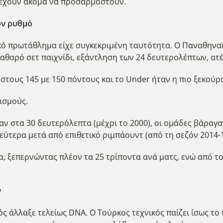
τρέχουν ακόμα να προσαρμοστούν.
ον ρυθμό
ικό πρωτάθλημα είχε συγκεκριμένη ταυτότητα. Ο Παναθηναϊ
καθαρό σετ παιχνίδι, εξάντληση των 24 δευτερολέπτων, ατ
 στους 145 με 150 πόντους και το Under ήταν η πιο ξεκούρα
ισμούς.
ταν στα 30 δευτερόλεπτα (μέχρι το 2000), οι ομάδες βάραγ
δεύτερα μετά από επιθετικό ριμπάουντ (από τη σεζόν 2014-
, ξεπερνώντας πλέον τα 25 τρίποντα ανά ματς, ενώ από το
ν
ς άλλαξε τελείως DNA. Ο Τούρκος τεχνικός παίζει ίσως το