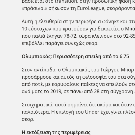
Βασίζεται στο transition, στην προσωπική φάση 
«πράσινοι» σήκωσαν τη EuroLeague, σκοράροντα
Αυτή η ελευθερία στην περιφέρεια φάνηκε και σ
10 εύστοχων που κρατούσαν για δεκαετίες ο Μπάνε
που παλιά έληγαν 78-72, τώρα κλείνουν στο 92-85
επιβάλλει παράγει συνεχώς σκορ.
Ολυμπιακός: Περισσότερη απειλή από τα 6.75
Στον αντίποδα, ο Ολυμπιακός του Γιώργου Μπαρτ
προσάρμοσε και αυτός τη φιλοσοφία του στα σύγ
από ποτέ, με κορυφαίους παίκτες να απειλούν στ
ανά ματς το 2019, σε πάνω από 28 στη σύγχρονη 
Στοιχηματικά, αυτό σημαίνει ότι ακόμα και όταν
παλαιότερα. Η επιλογή του Under έχει γίνει πλ
σκορ.
Η εκτόξευση της περιφέρειας