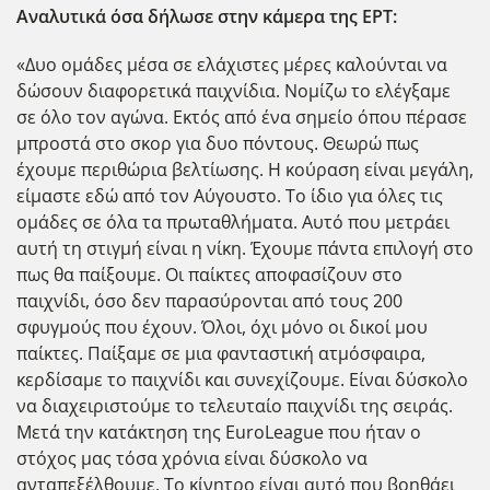
Αναλυτικά όσα δήλωσε στην κάμερα της ΕΡΤ:
«Δυο ομάδες μέσα σε ελάχιστες μέρες καλούνται να
δώσουν διαφορετικά παιχνίδια. Νομίζω το ελέγξαμε
σε όλο τον αγώνα. Εκτός από ένα σημείο όπου πέρασε
μπροστά στο σκορ για δυο πόντους. Θεωρώ πως
έχουμε περιθώρια βελτίωσης. Η κούραση είναι μεγάλη,
είμαστε εδώ από τον Αύγουστο. Το ίδιο για όλες τις
ομάδες σε όλα τα πρωταθλήματα. Αυτό που μετράει
αυτή τη στιγμή είναι η νίκη. Έχουμε πάντα επιλογή στο
πως θα παίξουμε. Οι παίκτες αποφασίζουν στο
παιχνίδι, όσο δεν παρασύρονται από τους 200
σφυγμούς που έχουν. Όλοι, όχι μόνο οι δικοί μου
παίκτες. Παίξαμε σε μια φανταστική ατμόσφαιρα,
κερδίσαμε το παιχνίδι και συνεχίζουμε. Είναι δύσκολο
να διαχειριστούμε το τελευταίο παιχνίδι της σειράς.
Μετά την κατάκτηση της EuroLeague που ήταν ο
στόχος μας τόσα χρόνια είναι δύσκολο να
ανταπεξέλθουμε. Το κίνητρο είναι αυτό που βοηθάει