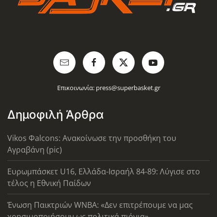
Επικοινωνία:
press@superbasket.gr
Δημοφιλή Άρθρα
Vikos Φalcons: Ανακοίνωσε την προσθήκη του
Αγραβάνη (pic)
Ευρωμπάσκετ U16, Ελλάδα-Ισραήλ 84-89: Λύγισε στο
τέλος η Εθνική Παίδων
Ένωση Παικτριών WNBA: «Δεν επιτρέπουμε να μας
χρησιμοποιήσουν ως πολιτικά πιόνια»