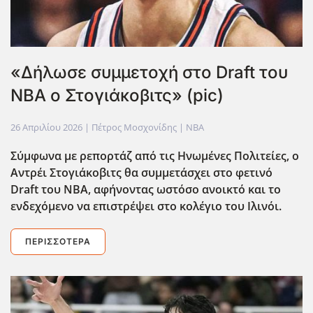
«Δήλωσε συμμετοχή στο Draft του
ΝΒΑ ο Στογιάκοβιτς» (pic)
26 Απριλίου 2026
| Πέτρος Μοσχονίδης |
NBA
Σύμφωνα με ρεπορτάζ από τις Ηνωμένες Πολιτείες, ο
Αντρέι Στογιάκοβιτς θα συμμετάσχει στο φετινό
Draft του NBA, αφήνοντας ωστόσο ανοικτό και το
ενδεχόμενο να επιστρέψει στο κολ΄εγιο του Ιλινόι.
ΠΕΡΙΣΣΌΤΕΡΑ