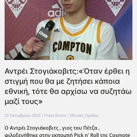
Αντρέι Στογιάκοβιτς:«Όταν έρθει η
στιγμή που θα με ζητήσει κάποια
εθνική, τότε θα αρχίσω να συζητάω
μαζί τους»
25 Οκτωβρίου 2023
| Press Room |
Εθνικές Ομάδες
Ο Αντρέι Στογιάκοβιτς , γιος του Πέτζα ,
φιλοξενήθηκε στην εκπομπή Pick n' Roll της Cosmote