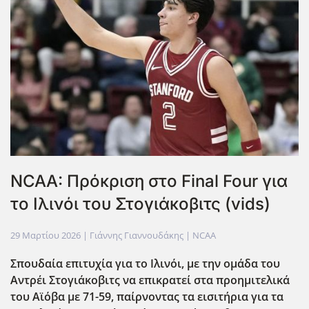
NCAA: Πρόκριση στο Final Four για
το Ιλινόι του Στογιάκοβιτς (vids)
29 Μαρτίου 2026
| Γιάννης Γιαννουδάκης |
NCAA
Σπουδαία επιτυχία για το Ιλινόι, με την ομάδα του
Αντρέι Στογιάκοβιτς να επικρατεί στα προημιτελικά
του Αϊόβα με 71-59, παίρνοντας τα εισιτήρια για τα