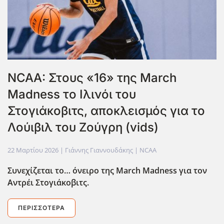
NCAA: Στους «16» της March
Madness το Ιλινόι του
Στογιάκοβιτς, αποκλεισμός για το
Λούιβιλ του Ζούγρη (vids)
22 Μαρτίου 2026
| Γιάννης Γιαννουδάκης |
NCAA
Συνεχίζεται το… όνειρο της March
Madness
για τον
Αντρέι Στογιάκοβιτς.
ΠΕΡΙΣΣΌΤΕΡΑ