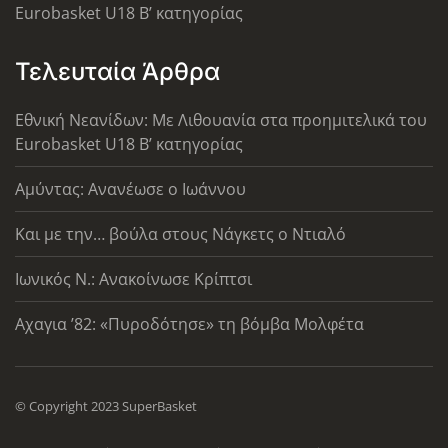
Eurobasket U18 Β’ κατηγορίας
Τελευταία Άρθρα
Εθνική Νεανίδων: Με Λιθουανία στα προημιτελικά του
Eurobasket U18 Β’ κατηγορίας
Αμύντας: Ανανέωσε ο Ιωάννου
Και με την… βούλα στους Νάγκετς ο Ντιαλό
Ιωνικός Ν.: Ανακοίνωσε Κρίπτσι
Αχαγια ’82: «Πυροδότησε» τη βόμβα Μολφέτα
© Copyright 2023 SuperBasket