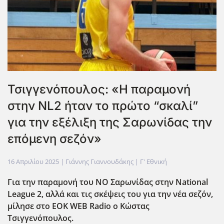
Τσιγγενόπουλος: «Η παραμονή
στην NL2 ήταν το πρώτο “σκαλί”
για την εξέλιξη της Σαρωνίδας την
επόμενη σεζόν»
16 Απριλίου 2025
| Γιάννης Γιαννουδάκης |
Γ' Εθνική
Για την παραμονή του ΝΟ Σαρωνίδας στην National
League
2, αλλά και τις σκέψεις του για την νέα σεζόν,
μίλησε στο EOK
WEB
Radio
ο Κώστας
Τσιγγενόπουλος.