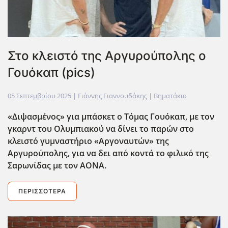
Στο κλειστό της Αργυρούπολης ο
Γουόκαπ (pics)
05 Σεπτεμβρίου 2025
| Γιάννης Γιαννουδάκης |
Βηματάκια
«Διψασμένος» για μπάσκετ ο Τόμας Γουόκαπ, με τον
γκαρντ του Ολυμπιακού να δίνει το παρών στο
κλειστό γυμναστήριο «Αργοναυτών» της
Αργυρούπολης, για να δει από κοντά το φιλικό της
Σαρωνίδας με τον ΑΟΝΑ.
ΠΕΡΙΣΣΌΤΕΡΑ