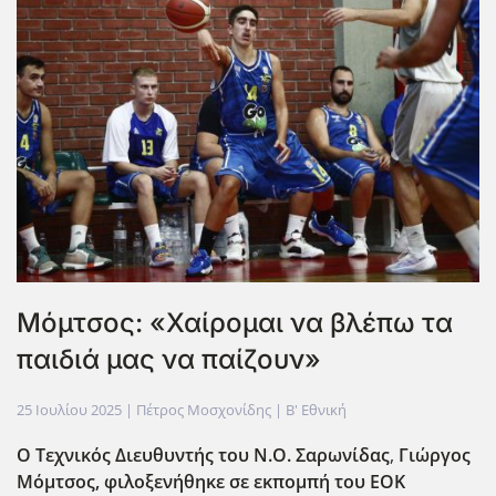
Μόμτσος: «Χαίρομαι να βλέπω τα
παιδιά μας να παίζουν»
25 Ιουλίου 2025
| Πέτρος Μοσχονίδης |
Β' Εθνική
Ο Τεχνικός Διευθυντής του Ν.Ο. Σαρωνίδας
,
Γιώργος
Μόμτσος,
φιλοξενήθηκε σε εκπομπή
του EOK