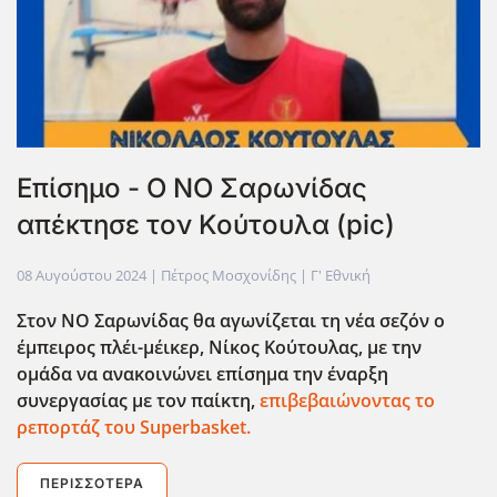
Επίσημο - Ο ΝΟ Σαρωνίδας
απέκτησε τον Κούτουλα (pic)
08 Αυγούστου 2024
| Πέτρος Μοσχονίδης |
Γ' Εθνική
Στον ΝΟ Σαρωνίδας θα αγωνίζεται τη νέα σεζόν ο
έμπειρος πλέι-μέικερ, Νίκος Κούτουλας, με την
ομάδα να ανακοινώνει επίσημα την έναρξη
συνεργασίας με τον παίκτη,
επιβεβαιώνοντας το
ρεπορτάζ του Superbasket.
ΠΕΡΙΣΣΌΤΕΡΑ