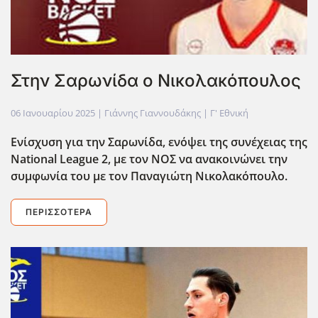
Στην Σαρωνίδα ο Νικολακόπουλος
06 Ιανουαρίου 2025
| Γιάννης Γιαννουδάκης |
Γ' Εθνική
Ενίσχυση για την Σαρωνίδα, ενόψει της συνέχειας της
National
League
2, με τον ΝΟΣ να ανακοινώνει την
συμφωνία του με τον Παναγιώτη Νικολακόπουλο.
ΠΕΡΙΣΣΌΤΕΡΑ