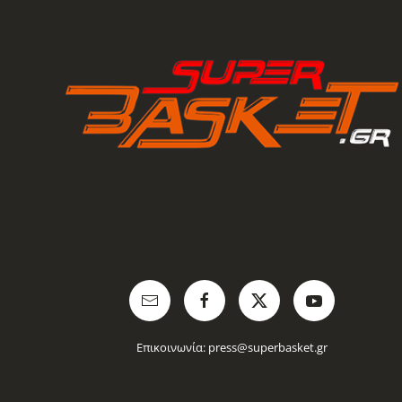
Επικοινωνία:
press@superbasket.gr