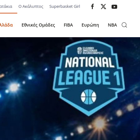
ατάκια
Ο Ακάλυπτος
Superbasket Girl
λλάδα
Εθνικές Ομάδες
FIBA
Ευρώπη
NBA