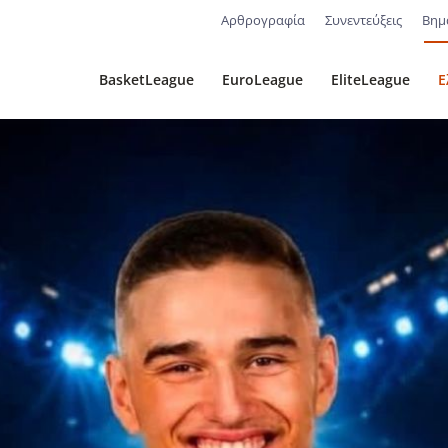
Αρθρογραφία
Συνεντεύξεις
Βημ
BasketLeague
EuroLeague
EliteLeague
Ε