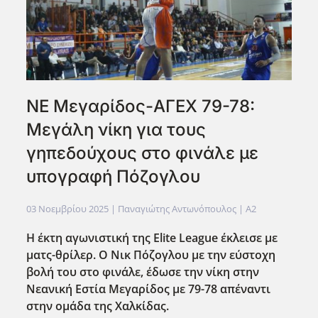
ΝΕ Μεγαρίδος-ΑΓΕΧ 79-78:
Μεγάλη νίκη για τους
γηπεδούχους στο φινάλε με
υπογραφή Πόζογλου
03 Νοεμβρίου 2025
| Παναγιώτης Αντωνόπουλος |
A2
Η έκτη αγωνιστική της Elite League έκλεισε με
ματς-θρίλερ. Ο Νικ Πόζογλου με την εύστοχη
βολή του στο φινάλε, έδωσε την νίκη στην
Νεανική Εστία Μεγαρίδος με 79-78 απέναντι
στην ομάδα της Χαλκίδας.