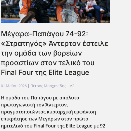
Μέγαρα-Παπάγου 74-92:
«Στρατηγός» Άντερτον έστειλε
την ομάδα των βορείων
προαστίων στον τελικό του
Final Four της Elite League
01 Μαΐου 2026
| Πέτρος Μοσχονίδης |
A2
Η ομάδα του Παπάγου με απόλυτο
πρωταγωνιστή τον Άντερτον,
πραγματοποιώντας κυριαρχική εμφάνιση
επικράτησε των Μεγάρων στον πρώτο
ημιτελικό του Final Four της Elite League με 92-