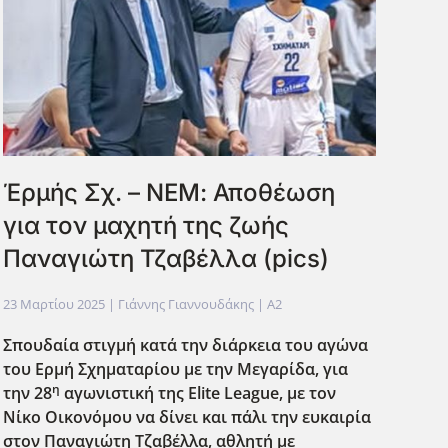
Έρμής Σχ. – ΝΕΜ: Αποθέωση
για τον μαχητή της ζωής
Παναγιώτη Τζαβέλλα (pics)
23 Μαρτίου 2025
| Γιάννης Γιαννουδάκης |
A2
Σπουδαία στιγμή κατά την διάρκεια του αγώνα
του Ερμή Σχηματαρίου με την Μεγαρίδα, για
η
την 28
αγωνιστική της Elite
League
, με τον
Νίκο Οικονόμου να δίνει και πάλι την ευκαιρία
στον Παναγιώτη Τζαβέλλα, αθλητή με