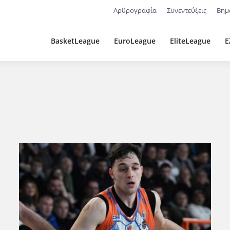
Αρθρογραφία
Συνεντεύξεις
Βημ
BasketLeague
EuroLeague
EliteLeague
Ε