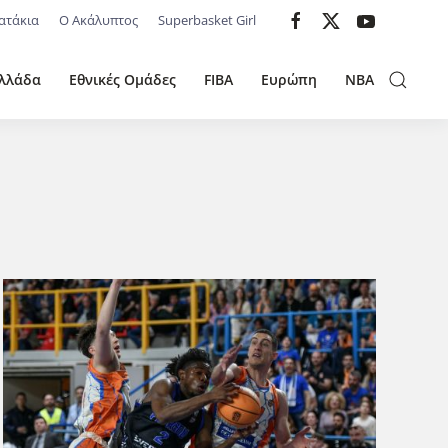
ατάκια
Ο Ακάλυπτος
Superbasket Girl
λλάδα
Εθνικές Ομάδες
FIBA
Ευρώπη
NBA