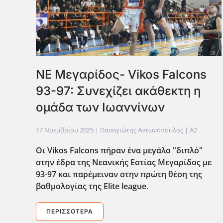
ΝΕ Μεγαρίδος- Vikos Falcons
93-97: Συνεχίζει ακάθεκτη η
ομάδα των Ιωαννίνων
17 Νοεμβρίου 2025
| Παναγιώτης Αντωνόπουλος |
A2
Οι Vikos Falcons πήραν ένα μεγάλο "διπλό"
στην έδρα της Νεανικής Εστίας Μεγαρίδος με
93-97 και παρέμειναν στην πρώτη θέση της
βαθμολογίας της Elite league
.
ΠΕΡΙΣΣΌΤΕΡΑ