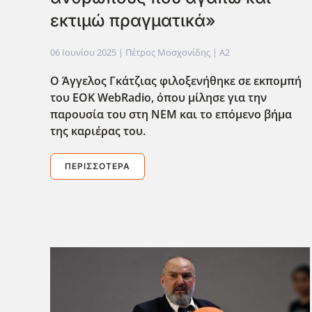
εκτιμώ πραγματικά»
06 Ιουνίου 2025
| Πέτρος Μοσχονίδης |
A2
Ο Άγγελος Γκάτζιας
φιλοξενήθηκε
σε εκπομπή
του EOK WebRadio, όπου μίλησε για την
παρουσία του στη ΝΕΜ και το επόμενο βήμα
της καριέρας του.
ΠΕΡΙΣΣΌΤΕΡΑ