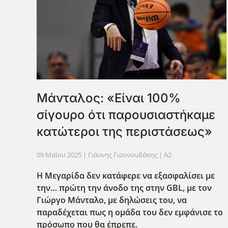
Μάνταλος: «Είναι 100%
σίγουρο ότι παρουσιαστήκαμε
κατώτεροι της περιστάσεως»
09 Μαΐου 2025
| Γιάννης Γιαννουδάκης |
A2
Η Μεγαρίδα δεν κατάφερε να εξασφαλίσει με
την… πρώτη την άνοδο της στην GBL
, με τον
Γιώργο Μάνταλο, με δηλώσεις του, να
παραδέχεται πως η ομάδα του δεν εμφάνισε το
πρόσωπο που θα έπρεπε.