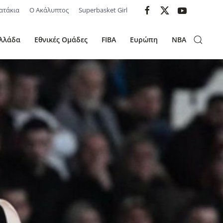
ατάκια
Ο Ακάλυπτος
Superbasket Girl
λλάδα
Εθνικές Ομάδες
FIBA
Ευρώπη
NBA