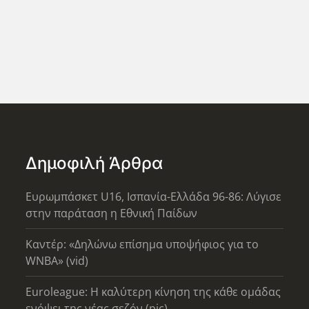
Δημοφιλή Άρθρα
Ευρωμπάσκετ U16, Ισπανία-Ελλάδα 96-86: Λύγισε
στην παράταση η Εθνική Παίδων
Καντέρ: «Δηλώνω επίσημα υποψήφιος για το
WNBA» (vid)
Euroleague: Η καλύτερη κίνηση της κάθε ομάδας
ενόψει της νέας σεζόν (pic)