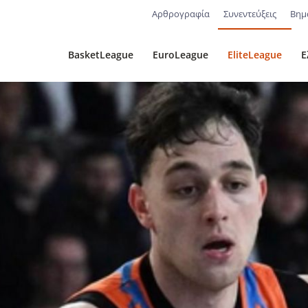
Αρθρογραφία
Συνεντεύξεις
Βημ
BasketLeague
EuroLeague
EliteLeague
Ε