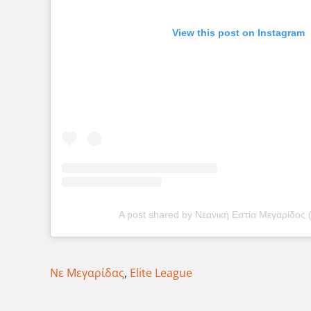
View this post on Instagram
A post shared by Νεανική Εστία Μεγαρίδος
Νε Μεγαρίδας
,
Elite League