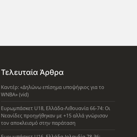
Τελευταία Άρθρα
Καντέρ: «Δηλώνω επίσημα υποψήφιος για το
WNBA» (vid)
Ευρωμπάσκετ U18, Ελλάδα-Λιθουανία 66-74: Οι
Νεανίδες προηγήθηκαν με +15 αλλά γνώρισαν
τον αποκλεισμό στην παράταση
Ευρωμπάσκετ U16, Ελλάδα-Ιρλανδία 78-36: