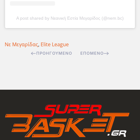
A post shared by Νεανική Εστία Μεγαρίδος (@nem.bc)
Νε Μεγαρίδας
,
Elite League
ΠΡΟΗΓΟΎΜΕΝΟ
ΕΠΌΜΕΝΟ