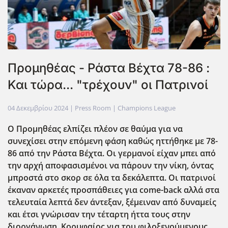
Προμηθέας - Ράστα Βέχτα 78-86 :
Και τώρα... "τρέχουν" οι Πατρινοί
04 Δεκεμβρίου 2024
| Press Room |
Champions League
Ο Προμηθέας ελπίζει πλέον σε θαύμα για να
συνεχίσει στην επόμενη φάση καθώς ηττήθηκε με 78-
86 από την Ράστα Βέχτα. Οι γερμανοί είχαν μπει από
την αρχή αποφασισμένοι να πάρουν την νίκη, όντας
μπροστά στο σκορ σε όλα τα δεκάλεπτα. Οι πατρινοί
έκαναν αρκετές προσπάθειες για come-back αλλά στα
τελευταία λεπτά δεν άντεξαν, ξέμειναν από δυναμείς
και έτσι γνώρισαν την τέταρτη ήττα τους στην
διοργάνωση. Κορυφαίος για του φιλοξενούμενους