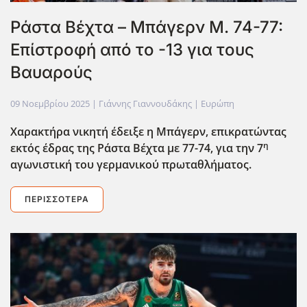
Ράστα Βέχτα – Μπάγερν Μ. 74-77:
Επίστροφή από το -13 για τους
Βαυαρούς
09 Νοεμβρίου 2025
| Γιάννης Γιαννουδάκης |
Ευρώπη
Χαρακτήρα νικητή έδειξε η Μπάγερν, επικρατώντας
η
εκτός έδρας της Ράστα Βέχτα με 77-74, για την 7
αγωνιστική του γερμανικού πρωταθλήματος.
ΠΕΡΙΣΣΌΤΕΡΑ