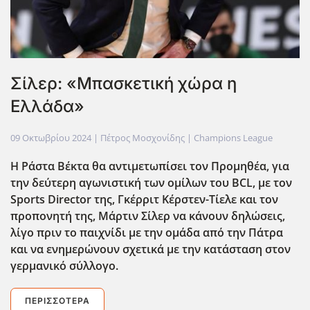
Σίλερ: «Μπασκετική χώρα η
Ελλάδα»
09 Οκτωβρίου 2024
| Πέτρος Μοσχονίδης |
Champions League
Η Ράστα Βέκτα θα αντιμετωπίσει τον Προμηθέα, για
την δεύτερη αγωνιστική των ομίλων του BCL, με τον
Sports Director της, Γκέρριτ Κέρστεν-Τίελε και τον
προπονητή της, Μάρτιν Σίλερ να κάνουν δηλώσεις,
λίγο πριν το παιχνίδι με την ομάδα από την Πάτρα
και να ενημερώνουν σχετικά με την κατάσταση στον
γερμανικό σύλλογο.
ΠΕΡΙΣΣΌΤΕΡΑ