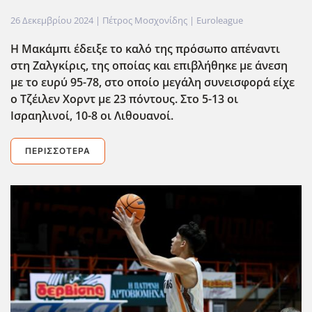
26 Δεκεμβρίου 2024
| Πέτρος Μοσχονίδης |
Euroleague
Η Μακάμπι έδειξε το καλό της πρόσωπο απέναντι
στη Ζαλγκίρις, της οποίας και επιβλήθηκε με άνεση
με το ευρύ 95-78, στο οποίο μεγάλη συνεισφορά είχε
ο Τζέιλεν Χορντ με 23 πόντους. Στο 5-13 οι
Ισραηλινοί, 10-8 οι Λιθουανοί.
ΠΕΡΙΣΣΌΤΕΡΑ