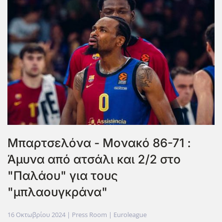
Μπαρτσελόνα - Μονακό 86-71 :
Άμυνα από ατσάλι και 2/2 στο
"Παλάου" για τους
"μπλαουγκράνα"
16 Οκτωβρίου 2024
| Press Room |
Euroleague