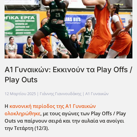
Α1 Γυναικών: Εκκινούν τα Play Offs /
Play Outs
12 Μαρτίου 2025
| Γιάννης Γιαννουδάκης |
Α1 Γυναικών
Η
κανονική περίοδος της Α1 Γυναικών
ολοκληρώθηκε
, με τους αγώνες των Play
Offs
/ Play
Outs
να παίρνουν σειρά και την αυλαία να ανοίγει
την Τετάρτη (12/3).