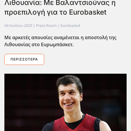
Λιθουανία: Με Βαλαντσιούνας η
προεπιλογή για το Eurobasket
04 Ιουλίου 2025
| Press Room |
Eurobasket
Με αρκετές απουσίες αναμένεται η αποστολή της
Λιθουανίας στο Ευρωμπάσκετ.
ΠΕΡΙΣΣΌΤΕΡΑ