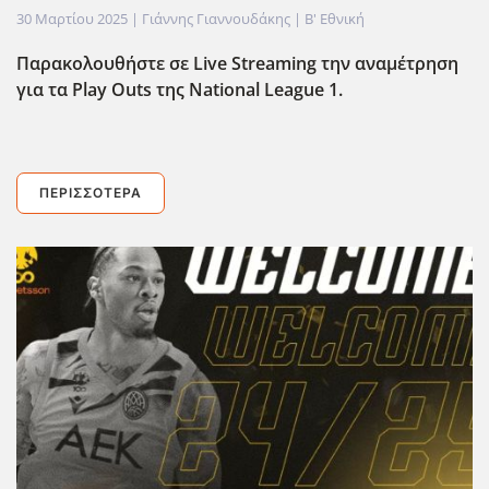
30 Μαρτίου 2025
| Γιάννης Γιαννουδάκης |
Β' Εθνική
Παρακολουθήστε σε Live
Streaming
την αναμέτρηση
για τα Play
Outs
της National
League
1.
ΠΕΡΙΣΣΌΤΕΡΑ