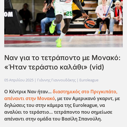
Ναν για το τετράποντο με Μονακό:
«Ήταν τεράστιο καλάθι» (vid)
05 Απριλίου 2025
| Γιάννης Γιαννουδάκης |
Euroleague
Ο Κέντρικ Ναν ήταν…
διαστημικός στο Πριγκιπάτο,
απέναντι στην Μονακό
, με τον Αμερικανό γκαρντ, με
δηλώσεις του στην κάμερα της Euroleague
, να
αναλύει το τεράστιο… τετράποντο που σημείωσε
απέναντι στην ομάδα του Βασίλη Σπανούλη.