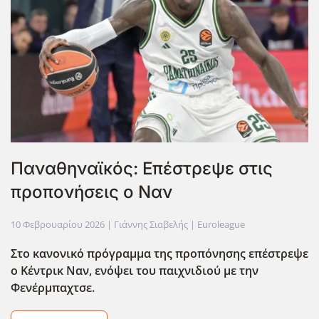
Παναθηναϊκός: Επέστρεψε στις
προπονήσεις ο Ναν
10 Φεβρουαρίου 2026
| Γιάννης Σιαβελής |
Euroleague
Στο κανονικό πρόγραμμα της προπόνησης επέστρεψε
ο Κέντρικ Ναν, ενόψει του παιχνιδιού με την
Φενέρμπαχτσε.