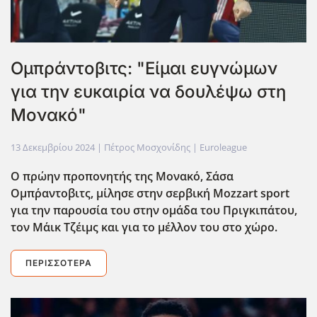
Ομπράντοβιτς: "Είμαι ευγνώμων
για την ευκαιρία να δουλέψω στη
Μονακό"
13 Δεκεμβρίου 2024
| Πέτρος Μοσχονίδης |
Euroleague
Ο πρώην προπονητής της Μονακό, Σάσα
Ομπ΄ραντοβιτς, μίλησε στην σερβική Mozzart sport
για την παρουσία του στην ομάδα του Πριγκιπάτου,
τον Μ΄αικ Τζέιμς και για το μέλλον του στο χώρο.
ΠΕΡΙΣΣΌΤΕΡΑ