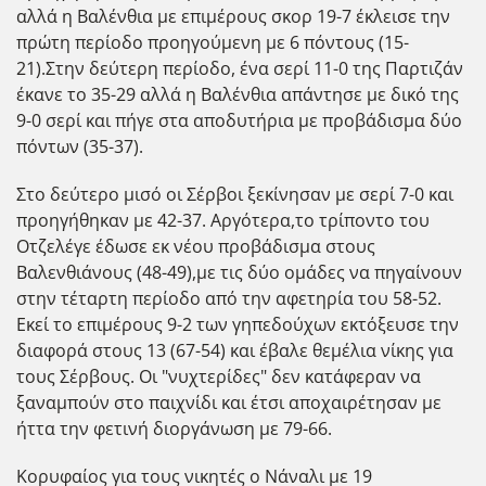
αλλά η Βαλένθια με επιμέρους σκορ 19-7 έκλεισε την
πρώτη περίοδο προηγούμενη με 6 πόντους (15-
21).Στην δεύτερη περίοδο, ένα σερί 11-0 της Παρτιζάν
έκανε το 35-29 αλλά η Βαλένθια απάντησε με δικό της
9-0 σερί και πήγε στα αποδυτήρια με προβάδισμα δύο
πόντων (35-37).
Στο δεύτερο μισό οι Σέρβοι ξεκίνησαν με σερί 7-0 και
προηγήθηκαν με 42-37. Αργότερα,το τρίποντο του
Οτζελέγε έδωσε εκ νέου προβάδισμα στους
Βαλενθιάνους (48-49),με τις δύο ομάδες να πηγαίνουν
στην τέταρτη περίοδο από την αφετηρία του 58-52.
Εκεί το επιμέρους 9-2 των γηπεδούχων εκτόξευσε την
διαφορά στους 13 (67-54) και έβαλε θεμέλια νίκης για
τους Σέρβους. Οι "νυχτερίδες" δεν κατάφεραν να
ξαναμπούν στο παιχνίδι και έτσι αποχαιρέτησαν με
ήττα την φετινή διοργάνωση με 79-66.
Κορυφαίος για τους νικητές ο Νάναλι με 19