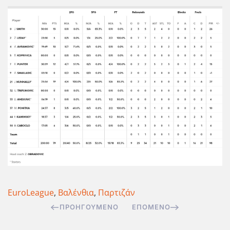
EuroLeague
,
Βαλένθια
,
Παρτιζάν
ΠΡΟΗΓΟΎΜΕΝΟ
ΕΠΌΜΕΝΟ