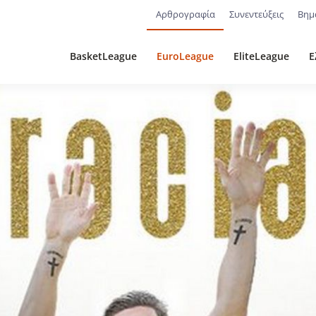
Αρθρογραφία
Συνεντεύξεις
Βημ
BasketLeague
EuroLeague
EliteLeague
Ε