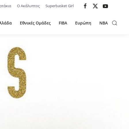
ατάκια
Ο Ακάλυπτος
Superbasket Girl
λλάδα
Εθνικές Ομάδες
FIBA
Ευρώπη
NBA