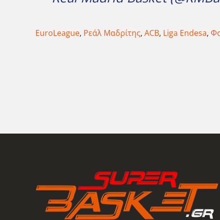
EuroLeague
,
Ρεάλ Μαδρίτης
,
ACB
,
Liga Endesa
,
Φα