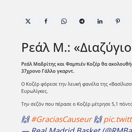
Ρεάλ Μ.: «Διαζύγιο
Ρεάλ Μαδρίτης και Φαμπιέν Κοζέρ θα ακολουθήσ
37χρονο Γάλλο γκαρντ.
Ο Κοζέρ φόρεσε την λευκή φανέλα της «Βασίλισσ
Ευρωλίγκες.
Την σεζόν που πέρασε ο Κοζέρ μέτρησε 5,1 πόντους
🙌
#GraciasCauseur
🙌
pic.twi
— Real Madrid Basket (@RMBa