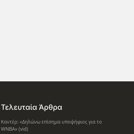
Τελευταία Άρθρα
Καντέρ: «Δηλώνω επίσημα υποψήφιος για το
WNBA» (vid)