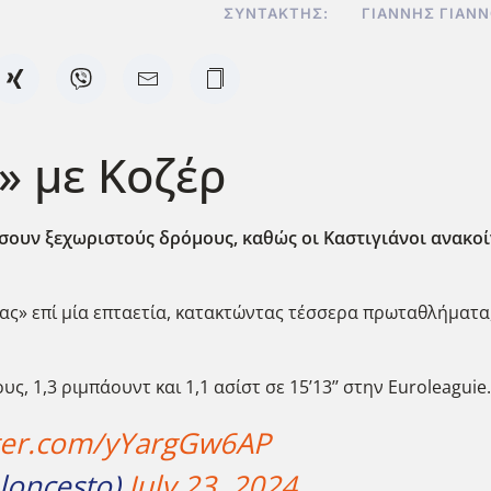
ΣΥΝΤΆΚΤΗΣ:
ΓΙΆΝΝΗΣ ΓΙΑΝ
» με Κοζέρ
ουν ξεχωριστούς δρόμους, καθώς οι Καστιγιάνοι ανακοί
ας» επί μία επταετία, κατακτώντας τέσσερα πρωταθλήματα,
, 1,3 ριμπάουντ και 1,1 ασίστ σε 15’13’’ στην Euroleaguie.
tter.com/yYargGw6AP
loncesto)
July 23, 2024