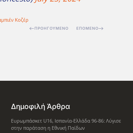
μπιέν Κοζέρ
ΠΡΟΗΓΟΎΜΕΝΟ
ΕΠΌΜΕΝΟ
Δημοφιλή Άρθρα
Ευρωμπάσκετ U16, Ισπανία-Ελλάδα 96-86: Λύγισε
στην παράταση η Εθνική Παίδων