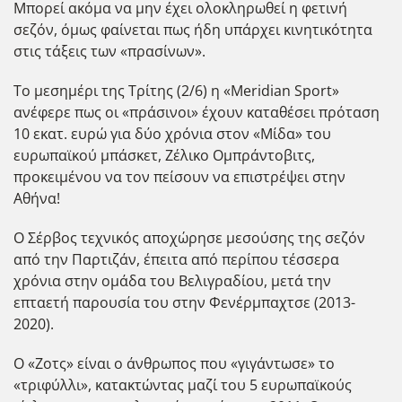
Μπορεί ακόμα να μην έχει ολοκληρωθεί η φετινή
σεζόν, όμως φαίνεται πως ήδη υπάρχει κινητικότητα
στις τάξεις των «πρασίνων».
Το μεσημέρι της Τρίτης (2/6) η «Meridian Sport»
ανέφερε πως οι «πράσινοι» έχουν καταθέσει πρόταση
10 εκατ. ευρώ για δύο χρόνια στον «Μίδα» του
ευρωπαϊκού μπάσκετ, Ζέλικο Ομπράντοβιτς,
προκειμένου να τον πείσουν να επιστρέψει στην
Αθήνα!
Ο Σέρβος τεχνικός αποχώρησε μεσούσης της σεζόν
από την Παρτιζάν, έπειτα από περίπου τέσσερα
χρόνια στην ομάδα του Βελιγραδίου, μετά την
επταετή παρουσία του στην Φενέρμπαχτσε (2013-
2020).
Ο «Ζοτς» είναι ο άνθρωπος που «γιγάντωσε» το
«τριφύλλι», κατακτώντας μαζί του 5 ευρωπαϊκούς