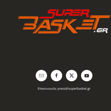
Επικοινωνία:
press@superbasket.gr