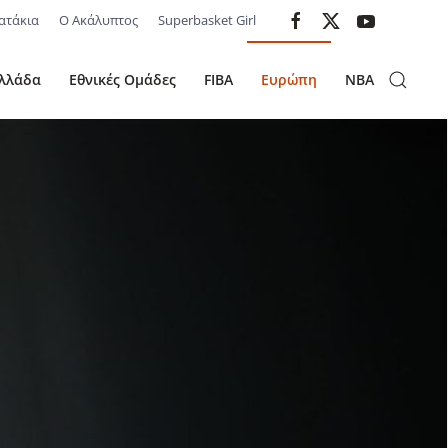
ατάκια
Ο Ακάλυπτος
Superbasket Girl
λλάδα
Εθνικές Ομάδες
FIBA
Ευρώπη
NBA