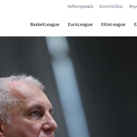
Αρθρογραφία
Συνεντεύξεις
Βημ
BasketLeague
EuroLeague
EliteLeague
Ε