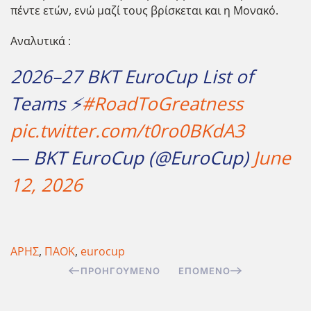
πέντε ετών, ενώ μαζί τους βρίσκεται και η Μονακό.
Αναλυτικά :
2026–27 BKT EuroCup List of
Teams ⚡️
#RoadToGreatness
pic.twitter.com/t0ro0BKdA3
— BKT EuroCup (@EuroCup)
June
12, 2026
ΑΡΗΣ
,
ΠΑΟΚ
,
eurocup
ΠΡΟΗΓΟΎΜΕΝΟ
ΕΠΌΜΕΝΟ