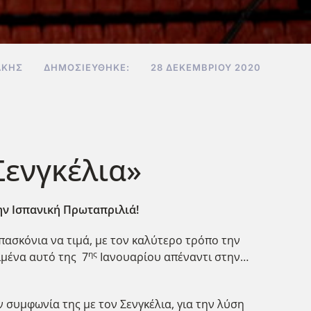
ΆΚΗΣ
ΔΗΜΟΣΙΕΎΘΗΚΕ:
28 ΔΕΚΕΜΒΡΊΟΥ 2020
Σενγκέλια»
ην Ισπανική Πρωταπριλιά!
πασκόνια να τιμά, με τον καλύτερο τρόπο την
ης
ιμένα αυτό της 7
Ιανουαρίου απέναντι στην…
 συμφωνία της με τον Σενγκέλια, για την λύση