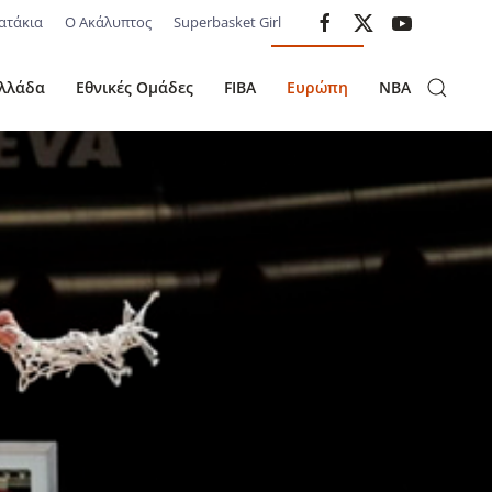
ατάκια
Ο Ακάλυπτος
Superbasket Girl
λλάδα
Εθνικές Ομάδες
FIBA
Ευρώπη
NBA