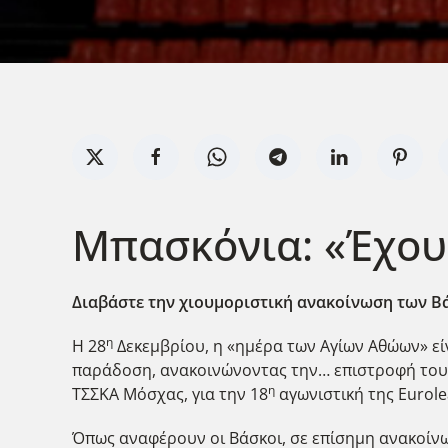
Μπασκόνια: «Έχουμ
Διαβάστε την χιουμοριστική ανακοίνωση των Βά
η
Η 28
Δεκεμβρίου, η «ημέρα των Αγίων Αθώων» είν
παράδοση, ανακοινώνοντας την… επιστροφή του Τό
η
ΤΣΣΚΑ Μόσχας, για την 18
αγωνιστική της Eurole
Όπως αναφέρουν οι Βάσκοι, σε επίσημη ανακοίνωσ