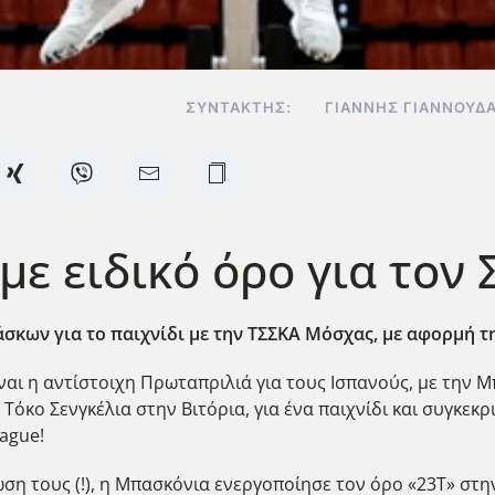
ΣΥΝΤΆΚΤΗΣ:
ΓΙΆΝΝΗΣ ΓΙΑΝΝΟΥΔ
ε ειδικό όρο για τον 
σκων για το παιχνίδι με την ΤΣΣΚΑ Μόσχας, με αφορμή τ
αι η αντίστοιχη Πρωταπριλιά για τους Ισπανούς, με την Μ
κο Σενγκέλια στην Βιτόρια, για ένα παιχνίδι και συγκεκρ
ague!
η τους (!), η Μπασκόνια ενεργοποίησε τον όρο «23Τ» στην