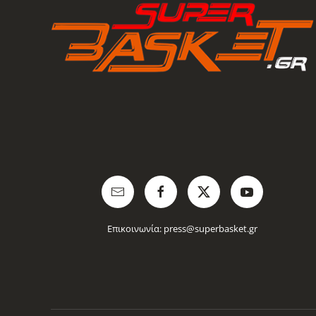
Επικοινωνία:
press@superbasket.gr