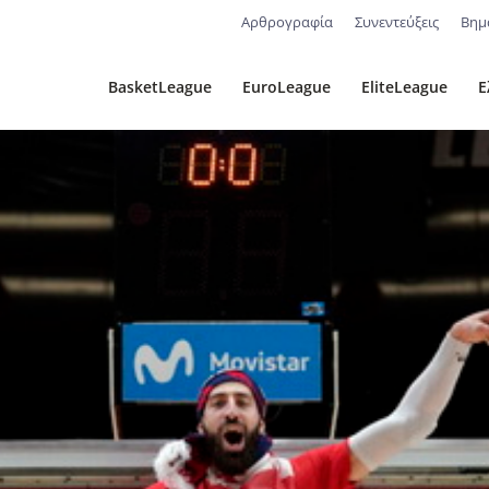
Αρθρογραφία
Συνεντεύξεις
Βημ
BasketLeague
EuroLeague
EliteLeague
Ε