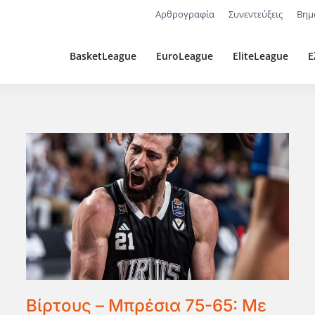
Αρθρογραφία
Συνεντεύξεις
Βημ
BasketLeague
EuroLeague
EliteLeague
Ε
Βίρτους – Μπρέσια 75-65: Με