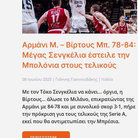
Αρμάνι Μ. – Βίρτους Μπ. 78-84:
Μέγας Σενγκέλια έστειλε την
Μπολόνια στους τελικούς
08 Ιουνίου 2025
| Γιάννης Γιαννουδάκης |
Ιταλία
Με τον Τόκο Σενγκέλια να κάνει… όργια, η
Βίρτους… άλωσε το Μιλάνο, επικρατώντας της
Αρμάνι με 84-78 και με συνολικό σκορ 3-1, πήρε
την πρόκριση για τους τελικούς της Serie
A
,
εκεί που θα αντιμετωπίσει την Μπρέσια.
ΠΕΡΙΣΣΌΤΕΡΑ...