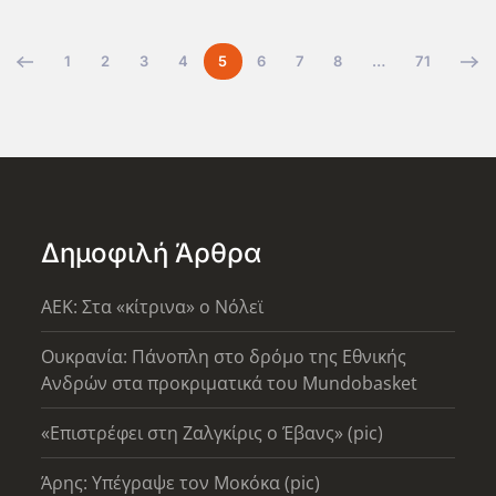
1
2
3
4
5
6
7
8
…
71
Δημοφιλή Άρθρα
AEK: Στα «κίτρινα» ο Νόλεϊ
Ουκρανία: Πάνοπλη στο δρόμο της Εθνικής
Ανδρών στα προκριματικά του Mundobasket
«Επιστρέφει στη Ζαλγκίρις ο Έβανς» (pic)
Άρης: Υπέγραψε τον Μοκόκα (pic)