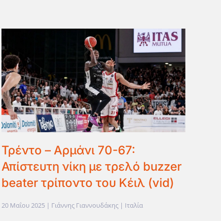
Τρέντο – Αρμάνι 70-67:
Απίστευτη νίκη με τρελό buzzer
beater τρίποντο του Κέιλ (vid)
20 Μαΐου 2025
| Γιάννης Γιαννουδάκης |
Ιταλία