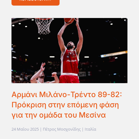
Αρμάνι Μιλάνο-Τρέντο 89-82:
Πρόκριση στην επόμενη φάση
για την ομάδα του Μεσίνα
24 Μαΐου 2025
| Πέτρος Μοσχονίδης |
Ιταλία