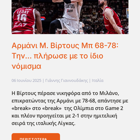
Αρμάνι Μ. Βίρτους Μπ 68-78:
Την… πλήρωσε με το ίδιο
νόμισμα
06 Ιουνίου 2025
| Γιάννης Γιαννουδάκης |
Ιταλία
Η Βίρτους πέρασε νικηφόρα από το Μιλάνο,
επικρατώντας της Αρμάνι με 78-68, απάντησε με
«break
» στο «break
» της Ολίμπια στο Game
2
και πλέον προηγείται με 2-1 στην ημιτελική
σειρά της ιταλικής Λίγκας.
ΠΕΡΙΣΣΌΤΕΡΑ...