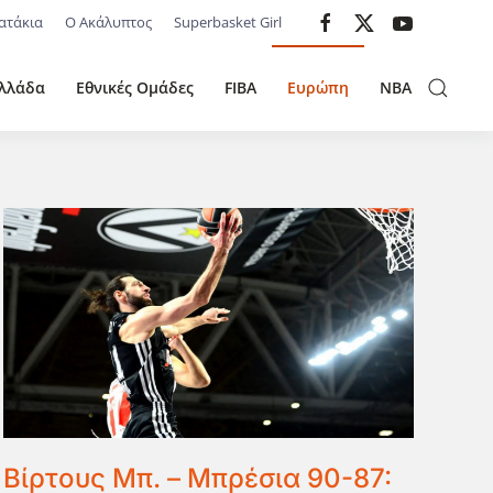
ατάκια
Ο Ακάλυπτος
Superbasket Girl
λλάδα
Εθνικές Ομάδες
FIBA
Ευρώπη
NBA
Βίρτους Μπ. – Μπρέσια 90-87: