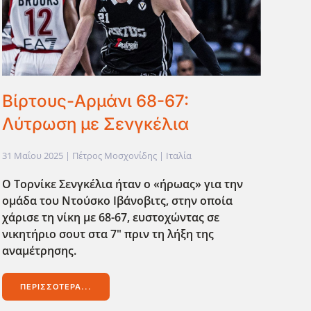
Βίρτους-Αρμάνι 68-67:
Λύτρωση με Σενγκέλια
31 Μαΐου 2025
| Πέτρος Μοσχονίδης |
Ιταλία
Ο Τορνίκε Σενγκέλια ήταν ο «ήρωας» για την
ομάδα του Ντούσκο Ιβάνοβιτς, στην οποία
χάρισε τη νίκη με 68-67, ευστοχώντας σε
νικητήριο σουτ στα 7" πριν τη λήξη της
αναμέτρησης.
ΠΕΡΙΣΣΌΤΕΡΑ...