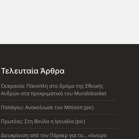
Τελευταία Άρθρα
Ουκρανία: Πάνοπλη στο δρόμο της Εθνικής
Ανδρών στα προκριματικά του Mundobasket
Παπάγου: Ανακοίνωσε τον Μπίσοπ (pic)
Πρωτέας: Στη Βούλα η Ιγουάλα (pic)
Διευκρίνιση από τον Πάρκερ για το... «όνειρο