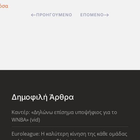
όσα
ΠΡΟΗΓΟΎΜΕΝΟ
ΕΠΌΜΕΝΟ
Δημοφιλή Άρθρα
Καντέρ: «Δηλώνω επίσημα υποψήφιος για το
WNBA» (vid)
Euroleague: Η καλύτερη κίνηση της κάθε ομάδας