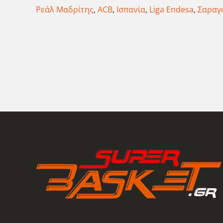
Ρεάλ Μαδρίτης
,
ACB
,
Ισπανία
,
Liga Endesa
,
Σαραγ