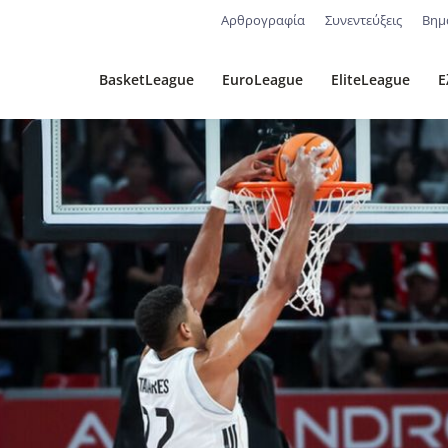
Αρθρογραφία
Συνεντεύξεις
Βημ
BasketLeague
EuroLeague
EliteLeague
Ε