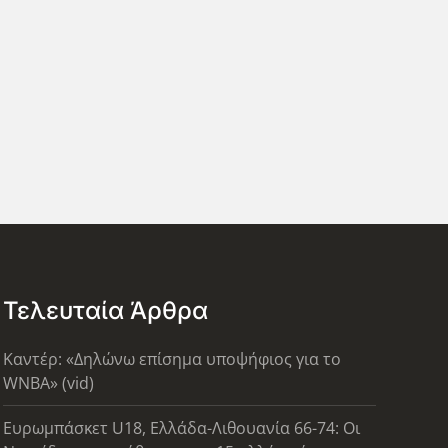
Τελευταία Άρθρα
Καντέρ: «Δηλώνω επίσημα υποψήφιος για το
WNBA» (vid)
Ευρωμπάσκετ U18, Ελλάδα-Λιθουανία 66-74: Οι