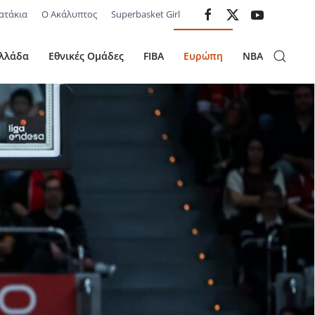
ατάκια
Ο Ακάλυπτος
Superbasket Girl
λλάδα
Εθνικές Ομάδες
FIBA
Ευρώπη
NBA