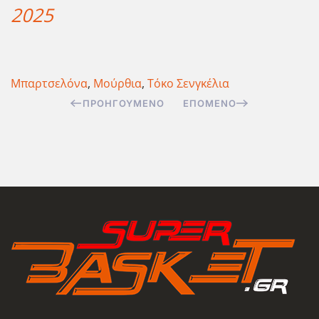
2025
Μπαρτσελόνα
,
Μούρθια
,
Τόκο Σενγκέλια
ΠΡΟΗΓΟΎΜΕΝΟ
ΕΠΌΜΕΝΟ