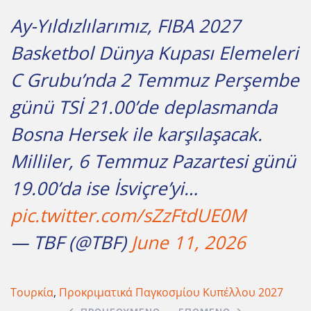
Ay-Yıldızlılarımız, FIBA 2027
Basketbol Dünya Kupası Elemeleri
C Grubu’nda 2 Temmuz Perşembe
günü TSİ 21.00’de deplasmanda
Bosna Hersek ile karşılaşacak.
Milliler, 6 Temmuz Pazartesi günü
19.00’da ise İsviçre’yi…
pic.twitter.com/sZzFtdUE0M
— TBF (@TBF)
June 11, 2026
Τουρκία
,
Προκριματικά Παγκοσμίου Κυπέλλου 2027