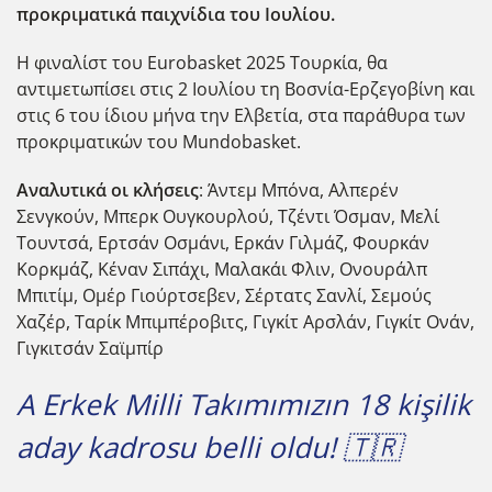
προκριματικά παιχνίδια του Ιουλίου.
Η φιναλίστ του Eurobasket 2025 Τουρκία, θα
αντιμετωπίσει στις 2 Ιουλίου τη Βοσνία-Ερζεγοβίνη και
στις 6 του ίδιου μήνα την Ελβετία, στα παράθυρα των
προκριματικών του Mundobasket.
Αναλυτικά οι κλήσεις
: Άντεμ Μπόνα, Αλπερέν
Σενγκούν, Μπερκ Ουγκουρλού, Τζέντι Όσμαν, Μελί
Τουντσά, Ερτσάν Οσμάνι, Ερκάν Γιλμάζ, Φουρκάν
Κορκμάζ, Κέναν Σιπάχι, Μαλακάι Φλιν, Ονουράλπ
Μπιτίμ, Ομέρ Γιούρτσεβεν, Σέρτατς Σανλί, Σεμούς
Χαζέρ, Ταρίκ Μπιμπέροβιτς, Γιγκίτ Αρσλάν, Γιγκίτ Ονάν,
Γιγκιτσάν Σαϊμπίρ
A Erkek Milli Takımımızın 18 kişilik
aday kadrosu belli oldu! 🇹🇷