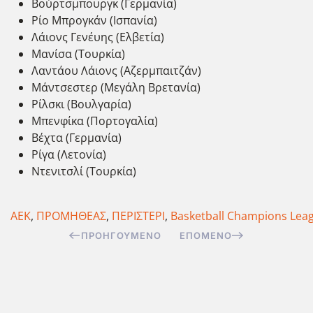
Βούρτσμπουργκ (Γερμανία)
Ρίο Μπρογκάν (Ισπανία)
Λάιονς Γενέυης (Ελβετία)
Μανίσα (Τουρκία)
Λαντάου Λάιονς (Αζερμπαιτζάν)
Μάντσεστερ (Μεγάλη Βρετανία)
Ρίλσκι (Βουλγαρία)
Μπενφίκα (Πορτογαλία)
Βέχτα (Γερμανία)
Ρίγα (Λετονία)
Ντενιτσλί (Τουρκία)
ΑΕΚ
,
ΠΡΟΜΗΘΕΑΣ
,
ΠΕΡΙΣΤΕΡΙ
,
Basketball Champions Lea
ΠΡΟΗΓΟΎΜΕΝΟ
ΕΠΌΜΕΝΟ