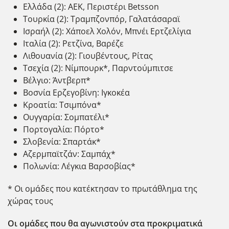
Ελλάδα (2): ΑΕΚ, Περιστέρι Betsson
Τουρκία (2): Τραμπζονπόρ, Γαλατάσαραϊ
Ισραήλ (2): Χάποελ Χολόν, Μπνέι Ερτζελίγια
Ιταλία (2): Ρετζίνα, Βαρέζε
Λιθουανία (2): Γιουβέντους, Ρίτας
Τσεχία (2): Νίμπουρκ*, Παρντούμπιτσε
Βέλγιο: Άντβερπ*
Βοσνία Ερζεγοβίνη: Ιγκοκέα
Κροατία: Τσιμπόνα*
Ουγγαρία: Σομπατέλι*
Πορτογαλία: Πόρτο*
Σλοβενία: Σπαρτάκ*
Αζερμπαϊτζάν: Σαμπάχ*
Πολωνία: Λέγκια Βαρσοβίας*
* Οι ομάδες που κατέκτησαν το πρωτάθλημα της
χώρας τους
Οι ομάδες που θα αγωνιστούν στα προκριματικά