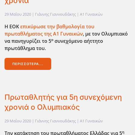
χρονιά
29 Μαΐου 2020
| Γιάννης Γιαννουδάκης |
Α1 Γυναικών
Η ΕΟΚ
επικύρωσε την βαθμολογία του
πρωταθλήματος της Α1 Γυναικών
, με τον Ολυμπιακό
ο
να πανηγυρίζει το 5
συνεχόμενο αήττητο
πρωτάθλημα του.
ΠΕΡΙΣΣΌΤΕΡΑ...
Πρωταθλητής για 5η συνεχόμενη
χρονιά ο Ολυμπιακός
29 Μαΐου 2020
| Γιάννης Γιαννουδάκης |
Α1 Γυναικών
η
Την κατάκτηση του πρωταθλήματος Ελλάδας για 5