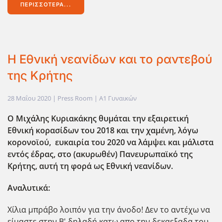
ΠΕΡΙΣΣΌΤΕΡΑ...
Η Εθνική νεανίδων και το ραντεβού
της Κρήτης
28 Μαΐου 2020
| Press Room |
Α1 Γυναικών
Ο Μιχάλης Κυριακάκης θυμάται την εξαιρετική
Εθνική κορασίδων του 2018 και την χαμένη, λόγω
κορονοϊού, ευκαιρία του 2020 να λάμψει και μάλιστα
εντός έδρας, στο (ακυρωθέν) Πανευρωπαϊκό της
Κρήτης, αυτή τη φορά ως Εθνική νεανίδων.
Αναλυτικά:
Χίλια μπράβο λοιπόν για την άνοδο! Δεν το αντέχω να
είμαστε στην Β' δηλαδή κατω απο την δεκαεξαδα του