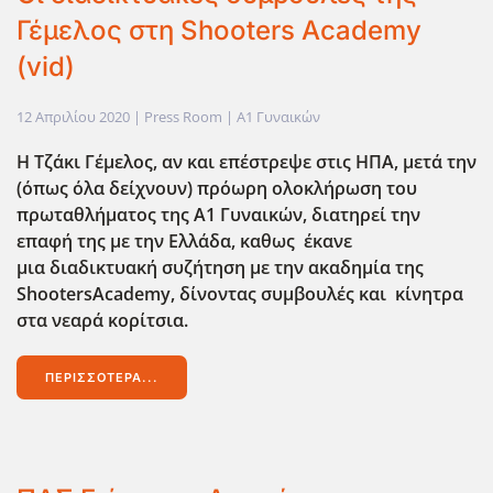
Γέμελος στη Shooters Academy
(vid)
12 Απριλίου 2020
| Press Room |
Α1 Γυναικών
H Τζάκι Γέμελος, αν και επέστρεψε στις ΗΠΑ, μετά την
(όπως όλα δείχνουν) πρόωρη ολοκλήρωση του
πρωταθλήματος της Α1 Γυναικών, διατηρεί την
επαφή της με την Ελλάδα, καθως έκανε
μια διαδικτυακή συζήτηση με την ακαδημία της
ShootersAcademy, δίνοντας συμβουλές και κίνητρα
στα νεαρά κορίτσια.
ΠΕΡΙΣΣΌΤΕΡΑ...