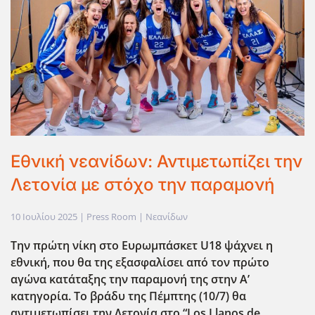
Εθνική νεανίδων: Αντιμετωπίζει την
Λετονία με στόχο την παραμονή
10 Ιουλίου 2025
| Press Room |
Νεανίδων
Την πρώτη νίκη στο Ευρωμπάσκετ U18 ψάχνει η
εθνική, που θα της εξασφαλίσει από τον πρώτο
αγώνα κατάταξης την παραμονή της στην Α’
κατηγορία. Το βράδυ της Πέμπτης (10/7) θα
αντιμετωπίσει την Λετονία στο “Los Llanos de