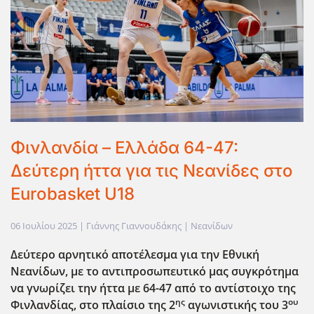
Φινλανδία – Ελλάδα 64-47:
Δεύτερη ήττα για τις Νεανίδες στο
Eurobasket U18
06 Ιουλίου 2025
| Γιάννης Γιαννουδάκης |
Νεανίδων
Δεύτερο αρνητικό αποτέλεσμα για την Εθνική
Νεανίδων, με το αντιπροσωπευτικό μας συγκρότημα
να γνωρίζει την ήττα με 64-47 από το αντίστοιχο της
ης
ου
Φινλανδίας, στο πλαίσιο της 2
αγωνιστικής του 3