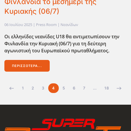
Φινλανδία το μεσημέρι της
Κυριακής (06/7)
06 Ιουλίου 2025
| Press Room |
Νεανίδων
Οι ελληνίδες νεανίδες U18 θα αντιμετωπίσουν την
Φινλανδία την Κυριακή (06/7) για τη δεύτερη
αγωνιστική του Ευρωπαϊκού πρωταθλήματος.
ΠΕΡΙΣΣΌΤΕΡΑ...
1
2
3
4
5
6
7
…
18