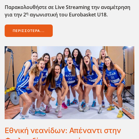
Παρακολουθήστε σε Live
Streaming
την αναμέτρηση
η
για την 2
αγωνιστική του Eurobasket
U
18.
ΠΕΡΙΣΣΌΤΕΡΑ...
Εθνική νεανίδων: Απέναντι στην