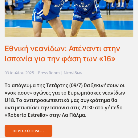
Εθνική νεανίδων: Απέναντι στην
Ισπανία για την φάση των «16»
09 Ιουλίου 2025
| Press Room |
Νεανίδων
Το απόγευμα της Τετάρτης (09/7) θα ξεκινήσουν οι
«νοκ-αουτ» αγώνες για το Ευρωμπάσκετ νεανίδων
U18. Το αντιπροσωπευτικό μας συγκρότημα θα
αντιμετωπίσει την Ισπανία στις 21:30 στο γήπεδο
«Roberto Estrello» στην Λα Πάλμα.
ΠΕΡΙΣΣΌΤΕΡΑ...