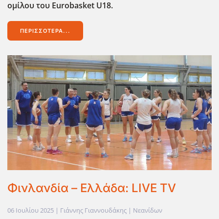
ομίλου του Eurobasket
U
18.
ΠΕΡΙΣΣΌΤΕΡΑ...
Φινλανδία – Ελλάδα: LIVE TV
06 Ιουλίου 2025
| Γιάννης Γιαννουδάκης |
Νεανίδων