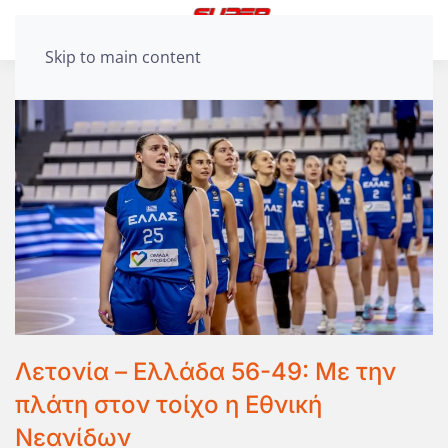
Skip to main content
Λετονία – Ελλάδα 56-49: Με την
πλάτη στον τοίχο η Εθνική
Νεανίδων