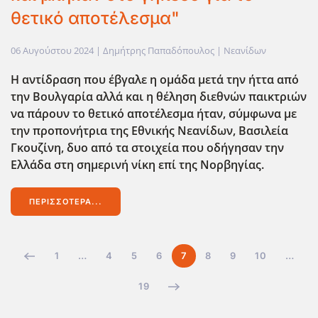
θετικό αποτέλεσμα"
06 Αυγούστου 2024
| Δημήτρης Παπαδόπουλος |
Νεανίδων
Η αντίδραση που έβγαλε η ομάδα μετά την ήττα από
την Βουλγαρία αλλά και η θέληση διεθνών παικτριών
να πάρουν το θετικό αποτέλεσμα ήταν, σύμφωνα με
την προπονήτρια της Εθνικής Νεανίδων, Βασιλεία
Γκουζίνη, δυο από τα στοιχεία που οδήγησαν την
Ελλάδα στη σημερινή νίκη επί της Νορβηγίας.
ΠΕΡΙΣΣΌΤΕΡΑ...
1
…
4
5
6
7
8
9
10
…
19