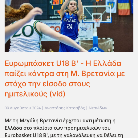
Ευρωμπάσκετ U18 Β' - Η Ελλάδα
παίζει κόντρα στη Μ. Βρετανία με
στόχο την είσοδο στους
ημιτελικούς (vid)
09 Αυγούστου 2024
| Αναστάσης Κατσαβός |
Νεανίδων
Με τη Μεγάλη Βρετανία έρχεται αντιμέτωπη η
Ελλάδα στο πλαίσιο των προημιτελικών του
Eurobasket U18 Β', με τη γαλανόλευκη να θέλει τη