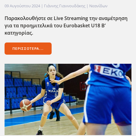
09 Αυγούστου 2024
| Γιάννης Γιαννουδάκης |
Νεανίδων
Παρακολουθήστε σε Live
Streaming
την αναμέτρηση
για τα προημιτελικά του Eurobasket
U
18 Β’
κατηγορίας.
ΠΕΡΙΣΣΌΤΕΡΑ...