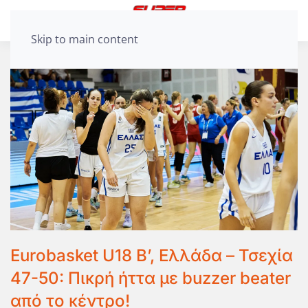
Skip to main content
Eurobasket U18 B’, Ελλάδα – Τσεχία
47-50: Πικρή ήττα με buzzer beater
από το κέντρο!