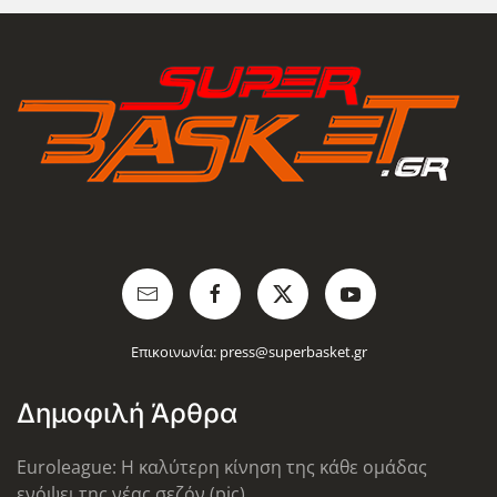
Επικοινωνία:
press@superbasket.gr
Δημοφιλή Άρθρα
Euroleague: Η καλύτερη κίνηση της κάθε ομάδας
ενόψει της νέας σεζόν (pic)