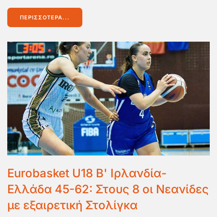
ΠΕΡΙΣΣΌΤΕΡΑ...
Eurobasket U18 B' Ιρλανδία-
Ελλάδα 45-62: Στους 8 οι Νεανίδες
με εξαιρετική Στολίγκα