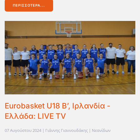
ΠΕΡΙΣΣΌΤΕΡΑ...
Eurobasket U18 B’, Ιρλανδία -
Ελλάδα: LIVE TV
07 Αυγούστου 2024
| Γιάννης Γιαννουδάκης |
Νεανίδων