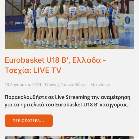
Eurobasket U18 Β', Ελλάδα -
Τσεχία: LIVE TV
10 Αυγούστου 2024
| Γιάννης Γιαννουδάκης |
Νεανίδων
Παρακολουθήστε σε Live
Streaming
την αναμέτρηση
για τα ημιτελικά του Eurobasket
U
18 Β’ κατηγορίας.
ΠΕΡΙΣΣΌΤΕΡΑ...