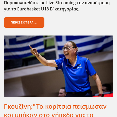
Παρακολουθήστε σε Live
Streaming
την αναμέτρηση
για το Eurobasket
U
18 Β’ κατηγορίας.
ΠΕΡΙΣΣΌΤΕΡΑ...
Γκουζίνη:"Τα κορίτσια πείσμωσαν
και μπήκαν στο γήπεδο για το