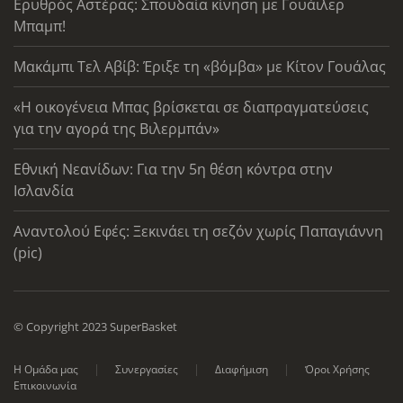
Ερυθρός Αστέρας: Σπουδαία κίνηση με Γουάιλερ
Μπαμπ!
Μακάμπι Τελ Αβίβ: Έριξε τη «βόμβα» με Κίτον Γουάλας
«Η οικογένεια Μπας βρίσκεται σε διαπραγματεύσεις
για την αγορά της Βιλερμπάν»
Εθνική Νεανίδων: Για την 5η θέση κόντρα στην
Ισλανδία
Αναντολού Εφές: Ξεκινάει τη σεζόν χωρίς Παπαγιάννη
(pic)
© Copyright 2023 SuperBasket
Η Ομάδα μας
Συνεργασίες
Διαφήμιση
Όροι Χρήσης
Επικοινωνία