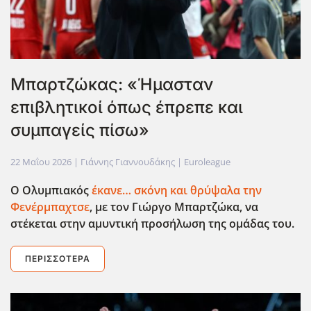
Μπαρτζώκας: «Ήμασταν
επιβλητικοί όπως έπρεπε και
συμπαγείς πίσω»
22 Μαΐου 2026
| Γιάννης Γιαννουδάκης |
Euroleague
Ο Ολυμπιακός
έκανε… σκόνη και θρύψαλα την
Φενέρμπαχτσε
, με τον Γιώργο Μπαρτζώκα, να
στέκεται στην αμυντική προσήλωση της ομάδας του.
ΠΕΡΙΣΣΌΤΕΡΑ