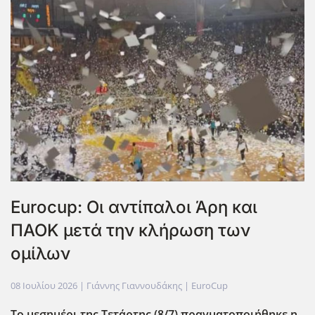
Eurocup: Οι αντίπαλοι Άρη και
ΠΑΟΚ μετά την κλήρωση των
ομίλων
08 Ιουλίου 2026
| Γιάννης Γιαννουδάκης |
EuroCup
Το μεσημέρι της Τετάρτης (8/7) πραγματοποιήθηκε η