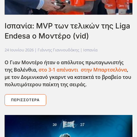
Ισπανία: MVP των τελικών της Liga
Endesa ο Μοντέρο (vid)
24 Ιουνίου 2026
| Γιάννης Γιαννουδάκης |
Ισπανία
Ο Γιαν Μοντέρο ήταν ο απόλυτος πρωταγωνιστής
της Βαλένθια,
στο 3-1 απέναντι στην Μπαρτσελόνα
,
με τον Δομινικανό γκαρντ να κατακτά το βραβείο του
πολυτιμότερου παίκτη της σειράς.
ΠΕΡΙΣΣΌΤΕΡΑ