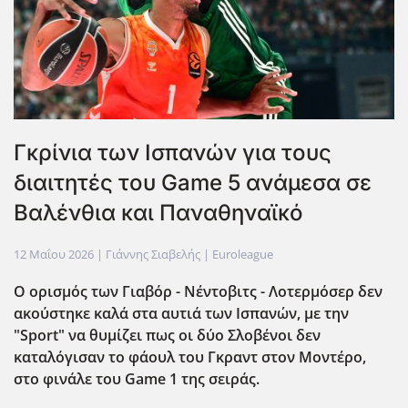
Γκρίνια των Ισπανών για τους
διαιτητές του Game 5 ανάμεσα σε
Βαλένθια και Παναθηναϊκό
12 Μαΐου 2026
| Γιάννης Σιαβελής |
Euroleague
O ορισμός των Γιαβόρ - Νέντοβιτς - Λοτερμόσερ δεν
ακούστηκε καλά στα αυτιά των Ισπανών, με την
"Sport" να θυμίζει πως οι δύο Σλοβένοι δεν
καταλόγισαν το φάουλ του Γκραντ στον Μοντέρο,
στο φινάλε του Game 1 της σειράς.