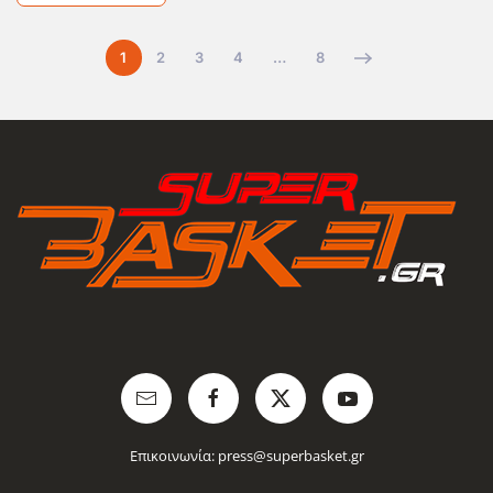
1
2
3
4
…
8
Επικοινωνία:
press@superbasket.gr