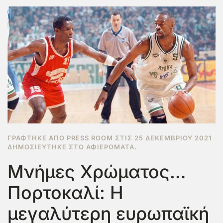
ΓΡΆΦΤΗΚΕ ΑΠΌ PRESS ROOM ΣΤΙΣ
25 ΔΕΚΕΜΒΡΊΟΥ 2021
ΔΗΜΟΣΙΕΎΤΗΚΕ ΣΤΟ
ΑΦΙΕΡΏΜΑΤΑ
.
Μνήμες Χρώματος…
Πορτοκαλί: Η
μεγαλύτερη ευρωπαϊκή