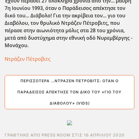
Έχουν περάσει 27 ολόκληρα χρόνια από την... μαύρη
7η Ιουνίου 1993, όταν ο Παράδεισος απέκτησε τον
δικό του... Διάβολο! Για την ακρίβεια τον... γιο του
Διαβόλου, τον θρυλικό Ντράζεν Πέτροβιτς, που
πέρασε στην αιωνιότητα μόλις στα 28 του χρόνια,
μετά από δυστύχημα στην εθνική οδό Νυρεμβέργης -
Μονάχου.
Ντράζεν Πέτροβιτς
ΠΕΡΙΣΣΌΤΕΡΑ …ΝΤΡΆΖΕΝ ΠΈΤΡΟΒΙΤΣ: ΌΤΑΝ Ο
ΠΑΡΆΔΕΙΣΟΣ ΑΠΈΚΤΗΣΕ ΤΟΝ ΔΙΚΌ ΤΟΥ «ΓΙΟ ΤΟΥ
ΔΙΑΒΌΛΟΥ» (VIDS)
ΓΡΆΦΤΗΚΕ ΑΠΌ PRESS ROOM ΣΤΙΣ
16 ΑΠΡΙΛΊΟΥ 2020