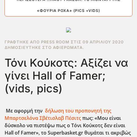
«ΦΟΎΡΙΑ ΡΌΧΑ» (PICS +VIDS)
ΓΡΆΦΤΗΚΕ ΑΠΌ PRESS ROOM ΣΤΙΣ
09 ΑΠΡΙΛΊΟΥ 2020
ΔΗΜΟΣΙΕΎΤΗΚΕ ΣΤΟ
ΑΦΙΕΡΏΜΑΤΑ
.
Τόνι Κούκοτς: Αξίζει να
γίνει Hall of Famer;
(vids, pics)
Με αφορμή την
δήλωση του προπονητή της
Μπαρτσελόνα Σβέτισλαβ Πέσιτς
πως: «Μου είναι
δύσκολο να πιστέψω πως ο Τόνι Κούκοτς δεν είναι
Hall of Famer», το Superbasket.gr θυμάται τι ακριβώς