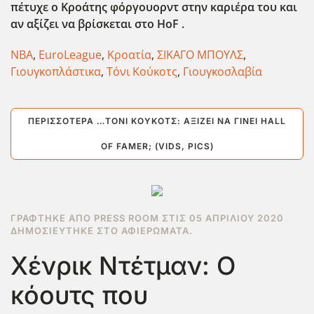
πέτυχε ο Κροάτης φόργουορντ στην καριέρα του και
αν αξίζει να βρίσκεται στο HoF .
NBA
,
EuroLeague
,
Κροατία
,
ΣΙΚΑΓΟ ΜΠΟΥΛΣ
,
Γιουγκοπλάστικα
,
Τόνι Κούκοτς
,
Γιουγκοσλαβία
ΠΕΡΙΣΣΌΤΕΡΑ …ΤΌΝΙ ΚΟΎΚΟΤΣ: ΑΞΊΖΕΙ ΝΑ ΓΊΝΕΙ HALL
OF FAMER; (VIDS, PICS)
ΓΡΆΦΤΗΚΕ ΑΠΌ PRESS ROOM ΣΤΙΣ
05 ΑΠΡΙΛΊΟΥ 2020
ΔΗΜΟΣΙΕΎΤΗΚΕ ΣΤΟ
ΑΦΙΕΡΏΜΑΤΑ
.
Χένρικ Ντέτμαν: Ο
κόουτς που