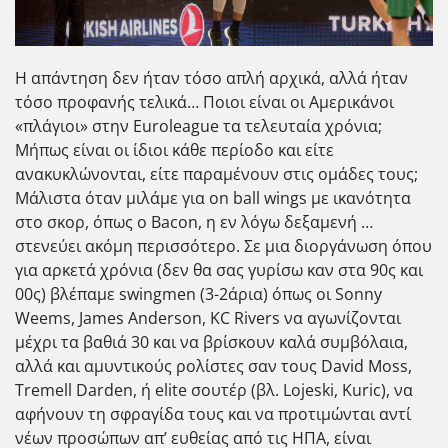
Η απάντηση δεν ήταν τόσο απλή αρχικά, αλλά ήταν
τόσο προφανής τελικά… Ποιοι είναι οι Αμερικάνοι
«πλάγιοι» στην Euroleague τα τελευταία χρόνια;
Μήπως είναι οι ίδιοι κάθε περίοδο και είτε
ανακυκλώνονται, είτε παραμένουν στις ομάδες τους;
Μάλιστα όταν μιλάμε για on ball wings με ικανότητα
στο σκορ, όπως ο Bacon, η εν λόγω δεξαμενή …
στενεύει ακόμη περισσότερο. Σε μια διοργάνωση όπου
για αρκετά χρόνια (δεν θα σας γυρίσω καν στα 90ς και
00ς) βλέπαμε swingmen (3-2άρια) όπως οι Sonny
Weems, James Anderson, KC Rivers να αγωνίζονται
μέχρι τα βαθιά 30 και να βρίσκουν καλά συμβόλαια,
αλλά και αμυντικούς ρολίστες σαν τους David Moss,
Tremell Darden, ή elite σουτέρ (βλ. Lojeski, Kuric), να
αφήνουν τη σφραγίδα τους και να προτιμώνται αντί
νέων προσώπων απ’ ευθείας από τις ΗΠΑ, είναι