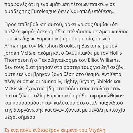
προφανές ότι η ενσωμάτωση τέτοιων παικτών σε
ομάδες της Euroleague δεν είναι απλή υπόθεση…
Προς επιβεβαίωση αυτού, αρκεί να σας θυμίσω ότι
πολλές φορές όσες ομάδες επένδυσαν σε Αμερικάνους
rookies δίχως Ευρωπαϊκή προϋπηρεσία, όπως η
Armani με τον Marshon Brooks, η Baskonia με τον
Jordan McRae, ακόμη και ο Ολυμπιακός με τον Hollis
Thompson ή ο Παναθηναϊκός με τον Elliot Williams,
η
δεν τους διατήρησαν στα ρόστερ τους για 2η
σεζόν,
ούτε εκείνοι βρήκαν ξανά θέση στο θεσμό. Αντίθετα,
πλάγιοι όπως οι Nunnally, Lighty, Bryant, Shields και
McKissic, έχοντας ήδη στα πόδια τους τουλάχιστον
μια σεζόν σε άλλη Ευρωπαϊκή ομάδα, αφομοιώθηκαν
και προσαρμόστηκαν καλύτερα στο στυλ παιχνιδιού
της διοργάνωσης και αγωνίζονται με μεγάλη επιτυχία
μέχρι σήμερα.
Σε ένα πολύ ενδιαφέρον κείμενο του Μιχάλη