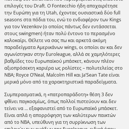
επιλογές του Draft. O Fontecchio ήδη αποχαιρέτησε
την Ευρώπη για τη Utah, έχοντας ουσιαστικά δύο full
seasons στα πόδια του, ενώ το ενδιαφέρον των Kings
για τον Vezenkov (ο οποίος πάντως δεν εντάσσεται
στους swingmen) ήταν πολύ έντονο το περασμένο
καλοκαίρι. Θέλετε να σας πω και αρκετά ακόμη
παραδείγματα Αμερικάνων wings, οι οποίοι αν και δεν
αγωνίστηκαν στην Euroleague, αλλά σε χαμηλότερες
βαθμίδες του Ευρωπαϊκού μπάσκετ, κάνουν πλέον
αξιοπρόσεκτη καριέρα ως ρολίστες – πολυτελείας στο
ΝΒΑ; Royce O’Neal, Malcolm Hill και Ja’Sean Tate είναι
μερικά μόνο από τα χαρακτηριστικά παραδείγματα.
Συμπερασματικά, η «πατροπαράδοτη» θέση 3 δεν
φθίνει παγκοσμίως, όπως πολλοί πιστεύουν και δεν
τείνει να … εξαφανιστεί από το Ευρωπαϊκό μπάσκετ.
Είναι απλά η απορρόφηση των καλύτερων παικτών
από το ΝΒΑ, υπεύθυνη για τη συρρίκνωση των