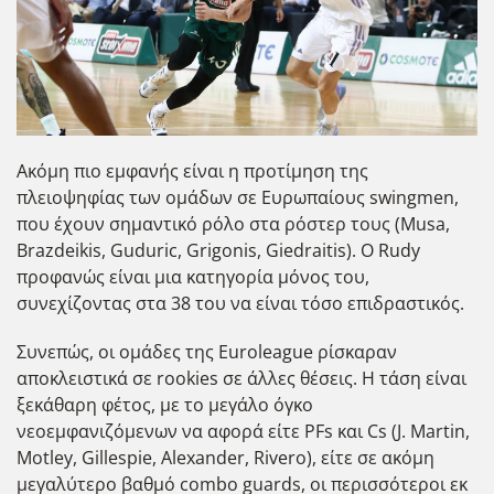
Ακόμη πιο εμφανής είναι η προτίμηση της
πλειοψηφίας των ομάδων σε Ευρωπαίους swingmen,
που έχουν σημαντικό ρόλο στα ρόστερ τους (Musa,
Brazdeikis, Guduric, Grigonis, Giedraitis). O Rudy
προφανώς είναι μια κατηγορία μόνος του,
συνεχίζοντας στα 38 του να είναι τόσο επιδραστικός.
Συνεπώς, οι ομάδες της Euroleague ρίσκαραν
αποκλειστικά σε rookies σε άλλες θέσεις. Η τάση είναι
ξεκάθαρη φέτος, με το μεγάλο όγκο
νεοεμφανιζόμενων να αφορά είτε PFs και Cs (J. Martin,
Motley, Gillespie, Alexander, Rivero), είτε σε ακόμη
μεγαλύτερο βαθμό combo guards, οι περισσότεροι εκ