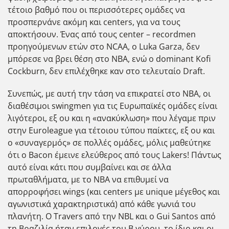
τέτοιο βαθμό που οι περισσότερες ομάδες να
προσπερνάνε ακόμη και centers, για να τους
αποκτήσουν. Ένας από τους center – recordmen
προηγούμενων ετών στο NCAA, ο Luka Garza, δεν
μπόρεσε να βρει θέση στο ΝΒΑ, ενώ ο dominant Kofi
Cockburn, δεν επιλέχθηκε καν στο τελευταίο Draft.
Συνεπώς, με αυτή την τάση να επικρατεί στο ΝΒΑ, οι
διαθέσιμοι swingmen για τις Ευρωπαϊκές ομάδες είναι
λιγότεροι, εξ ου και η «ανακύκλωση» που λέγαμε πριν
στην Euroleague για τέτοιου τύπου παίκτες, εξ ου και
ο «συναγερμός» σε πολλές ομάδες, μόλις μαθεύτηκε
ότι ο Bacon έμεινε ελεύθερος από τους Lakers! Πάντως
αυτό είναι κάτι που συμβαίνει και σε άλλα
πρωταθλήματα, με το NBA να επιθυμεί να
απορροφήσει wings (και centers με unique μέγεθος και
αγωνιστικά χαρακτηριστικά) από κάθε γωνιά του
πλανήτη. Ο Travers από την NBL και ο Gui Santos από
τη Βραζιλία ήταν επιλογές του Β γύρου, το ίδιο και οι