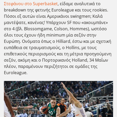
Στεφάνου στο Superbasket
, είδαμε αναλυτικά το
breakdown της φετινής Euroleague και τους rookies.
Πόσοι εξ αυτών είναι Αμερικάνοι swingmen; Καλά
μαντέψατε, κανένας! Υπάρχουν SF που «ακουμπάνε»
στο 4 (βλ. Blossomgame, Colson, Hommes), ωστόσο
όλοι τους έχουν ήδη minimum μία σεζόν στην
Ευρώπη. Ονόματα όπως ο Hilliard, έστω και με σχετική
ευπάθεια σε τραυματισμούς, ο Hollins, με τους
επιθετικούς περιορισμούς και τη μέτρια προηγούμενη
σεζόν, ακόμη και ο Πορτορικανός Holland, 34 Μαΐων
πλέον, παραμένουν περιζήτητοι σε ομάδες της
Euroleague.