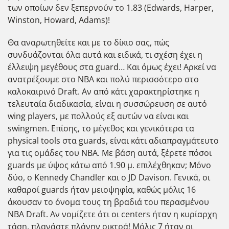
των οποίων δεν ξεπερνούν το 1.83 (Edwards, Harper,
Winston, Howard, Adams)!
Θα αναρωτηθείτε και με το δίκιο σας, πώς
συνδυάζονται όλα αυτά και ειδικά, τι σχέση έχει η
έλλειψη μεγέθους στα guard… Και όμως έχει! Αρκεί να
ανατρέξουμε στο NBA και πολύ περισσότερο στο
καλοκαιρινό Draft. Αν από κάτι χαρακτηρίστηκε η
τελευταία διαδικασία, είναι η συσσώρευση σε αυτό
wing players, με πολλούς εξ αυτών να είναι και
swingmen. Επίσης, το μέγεθος και γενικότερα τα
physical tools στα guards, είναι κάτι αδιαπραγμάτευτο
για τις ομάδες του ΝΒΑ. Με βάση αυτά, ξέρετε πόσοι
guards με ύψος κάτω από 1.90 μ. επιλέχθηκαν; Μόνο
δύο, ο Kennedy Chandler και ο JD Davison. Γενικά, οι
καθαροί guards ήταν μειοψηφία, καθώς μόλις 16
άκουσαν το όνομα τους τη βραδιά του περασμένου
NBA Draft. Αν νομίζετε ότι οι centers ήταν η κυρίαρχη
τάση, πλανάστε πλάνην οικτρά! Μόλις 7 ήταν οι