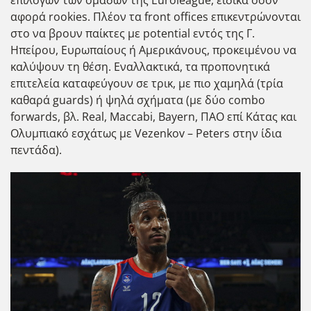
επιλογών των ομάδων της Euroleague, ειδικά όσον
αφορά rookies. Πλέον τα front offices επικεντρώνονται
στο να βρουν παίκτες με potential εντός της Γ.
Ηπείρου, Ευρωπαίους ή Αμερικάνους, προκειμένου να
καλύψουν τη θέση. Εναλλακτικά, τα προπονητικά
επιτελεία καταφεύγουν σε τρικ, με πιο χαμηλά (τρία
καθαρά guards) ή ψηλά σχήματα (με δύο combo
forwards, βλ. Real, Maccabi, Bayern, ΠΑΟ επί Κάτας και
Ολυμπιακό εσχάτως με Vezenkov – Peters στην ίδια
πεντάδα).