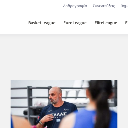
Αρθρογραφία
Συνεντεύξεις
Βημ
BasketLeague
EuroLeague
EliteLeague
Ε