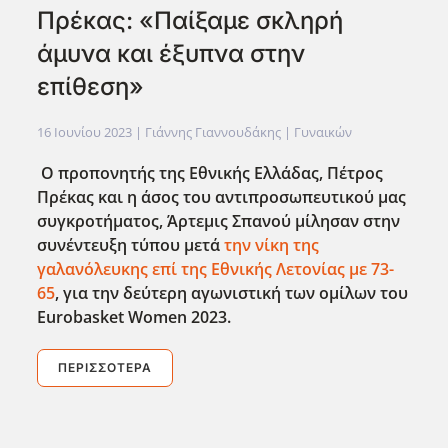
Πρέκας: «Παίξαμε σκληρή
άμυνα και έξυπνα στην
επίθεση»
16 Ιουνίου 2023
| Γιάννης Γιαννουδάκης |
Γυναικών
Ο προπονητής της Εθνικής Ελλάδας, Πέτρος
Πρέκας και η άσος του αντιπροσωπευτικού μας
συγκροτήματος, Άρτεμις Σπανού μίλησαν στην
συνέντευξη τύπου μετά
την νίκη της
γαλανόλευκης επί της Εθνικής Λετονίας με 73-
65
, για την δεύτερη αγωνιστική των ομίλων του
Eurobasket Women 2023.
ΠΕΡΙΣΣΌΤΕΡΑ