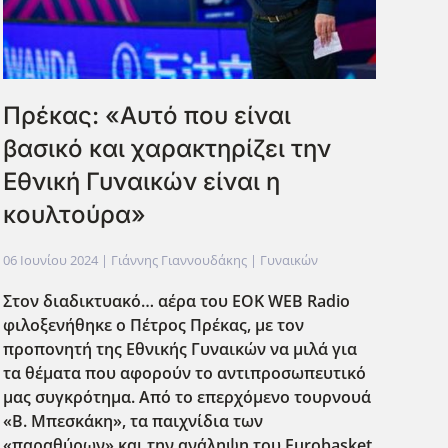
Πρέκας: «Αυτό που είναι
βασικό και χαρακτηρίζει την
Εθνική Γυναικών είναι η
κουλτούρα»
06 Ιουνίου 2024
| Γιάννης Γιαννουδάκης |
Γυναικών
Στον διαδικτυακό… αέρα του EOK
WEB
Radio
φιλοξενήθηκε ο Πέτρος Πρέκας, με τον
προπονητή της Εθνικής Γυναικών να μιλά για
τα θέματα που αφορούν το αντιπροσωπευτικό
μας συγκρότημα. Από το επερχόμενο τουρνουά
«Β. Μπεσκάκη», τα παιχνίδια των
«παραθύρων» και την ανάληψη του Eurobasket