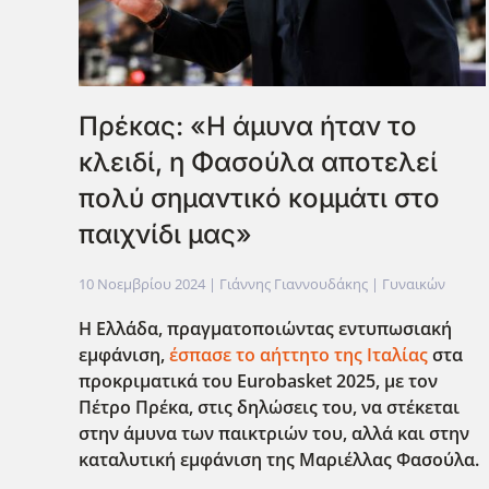
Πρέκας: «Η άμυνα ήταν το
κλειδί, η Φασούλα αποτελεί
πολύ σημαντικό κομμάτι στο
παιχνίδι μας»
10 Νοεμβρίου 2024
| Γιάννης Γιαννουδάκης |
Γυναικών
Η Ελλάδα, πραγματοποιώντας εντυπωσιακή
εμφάνιση,
έσπασε το αήττητο της Ιταλίας
στα
προκριματικά του Eurobasket
2025, με τον
Πέτρο Πρέκα, στις δηλώσεις του, να στέκεται
στην άμυνα των παικτριών του, αλλά και στην
καταλυτική εμφάνιση της Μαριέλλας Φασούλα.