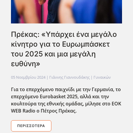
Πρέκας: «Υπάρχει ένα μεγάλο
κίνητρο για το Ευρωμπάσκετ
του 2025 και μια μεγάλη
ευθύνη»
05 Νοεμβρίου 2024
| Γιάννης Γιαννουδάκης |
Γυναικών
Για το επερχόμενο παιχνίδι με την Γερμανία, το
επερχόμενο Eurobasket
2025, αλλά και την
κουλτούρα της εθνικής ομάδας, μίλησε στο EOK
WEB
Radio
ο Πέτρος Πρέκας.
ΠΕΡΙΣΣΌΤΕΡΑ