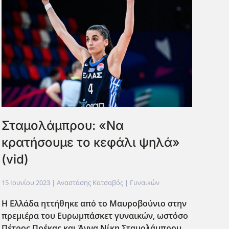
Σταμολάμπρου: «Να
κρατήσουμε το κεφάλι ψηλά»
(vid)
15 Ιουνίου 2023
| Αναστάσης Κατσαβός |
Γυναικών
Η Ελλάδα ηττήθηκε από το Μαυροβούνιο στην
πρεμιέρα του Ευρωμπάσκετ γυναικών, ωστόσο
Πέτρος Πρέκας και Άννα Νίκη Σταμολάμπρου