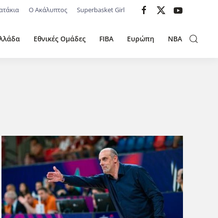
ατάκια
Ο Ακάλυπτος
Superbasket Girl
λλάδα
Εθνικές Ομάδες
FIBA
Ευρώπη
NBA