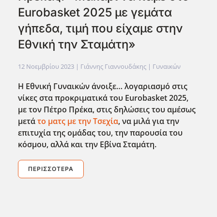
Eurobasket 2025 με γεμάτα
γήπεδα, τιμή που είχαμε στην
Εθνική την Σταμάτη»
12 Νοεμβρίου 2023
| Γιάννης Γιαννουδάκης |
Γυναικών
Η Εθνική Γυναικών άνοιξε… λογαριασμό στις
νίκες στα προκριματικά του Eurobasket
2025,
με τον Πέτρο Πρέκα, στις δηλώσεις του αμέσως
μετά
το ματς με την Τσεχία
, να μιλά για την
επιτυχία της ομάδας του, την παρουσία του
κόσμου, αλλά και την Εβίνα Σταμάτη.
ΠΕΡΙΣΣΌΤΕΡΑ