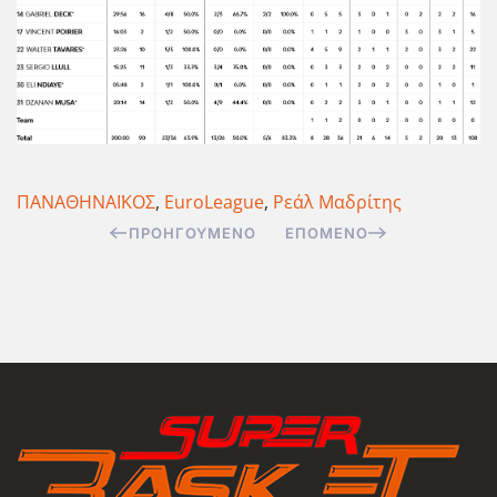
ΠΑΝΑΘΗΝΑΪΚΟΣ
,
EuroLeague
,
Ρεάλ Μαδρίτης
ΠΡΟΗΓΟΎΜΕΝΟ
ΕΠΌΜΕΝΟ