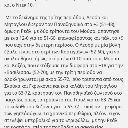
και ο Ντεκ 10.
Με το ξεκίνημα της τρίτης περιόδου, Λεσόρ και
Μήτογλου έφεραν τον Παναθηναϊκό στο +3 (51-48),
όμως η Ρεάλ, με δύο τρίποντα του Μούσα, απάντησε
με ένα 12-0 για το 51-60, επαναφέροντας και πάλι το +9
που είχε στην δεύτερη περίοδο. Ο Λεσόρ με μία βολή
έβαλε τέλος στο σερί των Καστιγιάνων (52-60), για να
ακολουθήσει, όμως, ακόμα ένα 0-10 από τους Μούσα
και Κοζέρ, που εκτόξευσε την διαφορά στο +18 για την
«Βασίλισσα» (52-70), με την τρίτη περίοδο να
ολοκληρώνεται με σκορ 55-72. Δύο τρίποντα από τους
Σλούκα και Γκριγκόνις και ένα καλάθι του Μήτογλου
για το 63-72, κράτησαν τον Παναθηναϊκό ζωντανό στο
παιχνίδι, όμως το τρίποντο του Γιουλ για το 63-75 και
το καλάθι του Χεζόνια για το 63-77… έκοψαν την φόρα
των γηπεδούχων. Τα χρονικά περιθώρια, πλέον, είχαν
στενέψει υπερβολικά για το «τριφύλλι», με την Ρεάλ
να κρατά το υπέρ της προβάδισμα ασφαλείας,