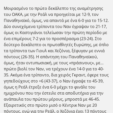
Μοιρασμένο το πρώτο δεκάλεπτο της αναμέτρησης
του ΟΑΚΑ, με την Ρεάλ να προηγείται με 12-9, τον
Παναθηναϊκό, όμως, να απαντά με ένα 6-0 για το 15-12.
Δύο συνεχόμενα τρίποντα του Ναν έγραψαν το 21-17,
όμως οι Καστιγιάνοι τελείωσαν την πρώτη περίοδο με
ένα επιμέρους 7-2 για το προσπέρασμα (23-24). Στο
δεύτερο δεκάλεπτο οι πρωταθλητές Ευρώπης, με όπλο
τα τρίποντα των Γιουλ και Χεζόνια, ξέφυγαν με εννιά
πόντους (26-35). Η απάντηση του Παναθηναϊκού,
όμως, ήταν εντυπωσιακή, με τους «πράσινους», με…
πρώτο βιολί τον Ναν, να τρέχουν ένα 14-0 για το 40-
35. Ακόμα ένα τρίποντο, δια χειρός Γκραντ, έφερε τους
γηπεδούχους στο +6 (43-37), ο Ναν έγραψε το 45-39,
όμως η Ρεάλ έτρεξε ένα 6-0 μέχρι το φινάλε του
ημιχρόνου που την έστειλε στα αποδυτήρια για την
ανάπαυλα του πρώτου μέρους, μπροστά με 46-45.
Εξαιρετικός στο πρώτο μισό ο Κέντρικ Ναν με 20
πόντους, ενώ για την Ρεάλ, ο Χεζόνια έχει 13 πόντους